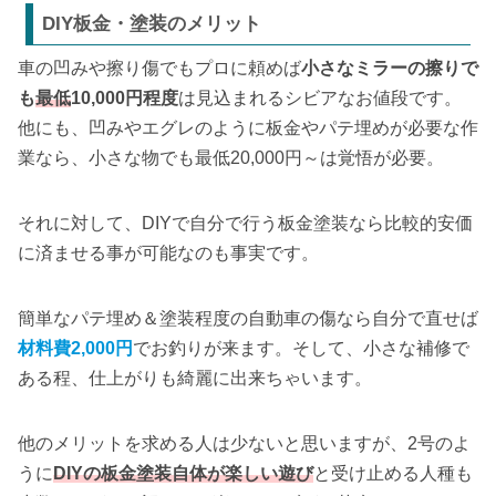
DIY板金・塗装のメリット
車の凹みや擦り傷でもプロに頼めば
小さなミラーの擦りで
も
最低
10,000円程度
は見込まれるシビアなお値段です。
他にも、凹みやエグレのように板金やパテ埋めが必要な作
業なら、小さな物でも最低20,000円～は覚悟が必要。
それに対して、DIYで自分で行う板金塗装なら比較的安価
に済ませる事が可能なのも事実です。
簡単なパテ埋め＆塗装程度の自動車の傷なら自分で直せば
材料費2,000円
でお釣りが来ます。そして、小さな補修で
ある程、仕上がりも綺麗に出来ちゃいます。
他のメリットを求める人は少ないと思いますが、2号のよ
うに
DIYの板金塗装自体が楽しい遊び
と受け止める人種も