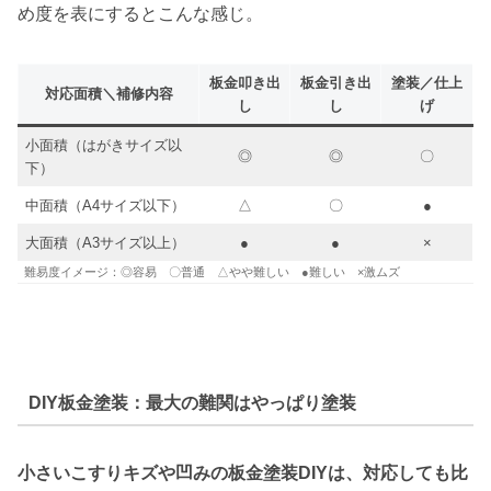
め度を表にするとこんな感じ。
板金叩き出
板金引き出
塗装／仕上
対応面積＼補修内容
し
し
げ
小面積（はがきサイズ以
◎
◎
〇
下）
中面積（A4サイズ以下）
△
〇
●
大面積（A3サイズ以上）
●
●
×
難易度イメージ：◎容易 〇普通 △やや難しい ●難しい ×激ムズ
DIY板金塗装：最大の難関はやっぱり塗装
小さいこすりキズや凹みの板金塗装DIYは、対応しても比