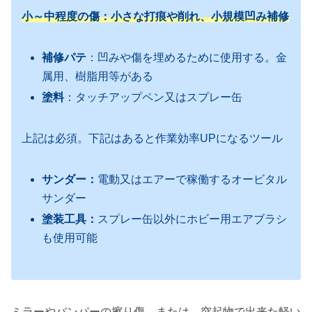
小～中程度の傷：小さな打痕や削れ、小規模凹み
補修
補修パテ
：凹みや傷を埋めるために使用する。金
属用、樹脂用等がある
塗料
：タッチアップペン又はスプレー缶
上記は必須。下記はあると作業効率UPになるツール
サンダー：
電動又はエアーで稼働するオービタル
サンダー
塗装工具：
スプレー缶以外にホビー用エアブラシ
も使用可能
ミラーやバンパーの擦り傷。または、突起物で出来た軽い