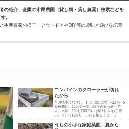
者の紹介、全国の市民農園（貸し畑・貸し農園）検索などを
です。
と生産農家の様子、アウトドアやDIY等の趣味と遊びを記事
コンバインのクローラーが切れ
たから
９月後半になりじーじとばあばの田んぼも
収穫開始！10月第一週は収穫の真っ盛りで
す。当然、2号も日曜日には稲刈りのお手伝
い、そして籾摺り、出荷と忙しくじーじと
ばあばの家で過ごしています。たった一日
このことでも、普段のデスクワークとは全
うちの小さな家庭菜園。夏から
く違う野...