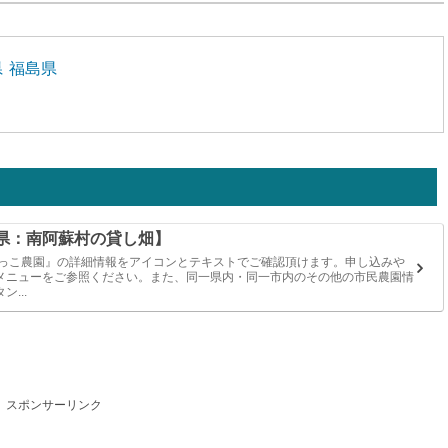
県
福島県
県：南阿蘇村の貸し畑】
たっこ農園』の詳細情報をアイコンとテキストでご確認頂けます。申し込みや
メニューをご参照ください。また、同一県内・同一市内のその他の市民農園情
...
スポンサーリンク