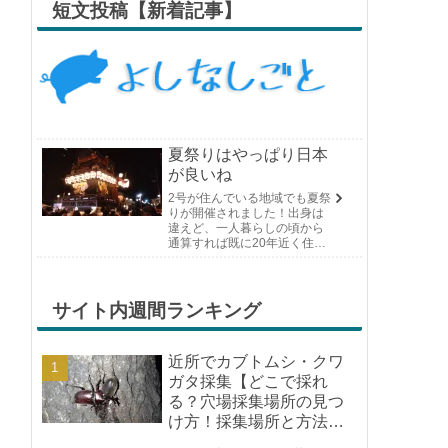
短文投稿【新着記事】
夏祭りはやっぱり日本
が良いね
2号が住んでいる地域でも夏祭
りが開催されました！出身は
違えど、一人暮らしの頃から
通算すれば既に20年近く住ん
でいる場所の夏祭りです。や
っぱり日付けが近くなると楽
しみな気持ちが膨らんできま
す。そして、それは2号嫁も同
サイト内週間ランキング
じようで、夏祭りが近いづい...
近所でカブトムシ・クワ
ガタ採集【どこで採れ
る？穴場採集場所の見つ
け方！採集場所と方法や
ポイントの紹介】