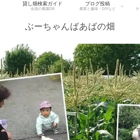
貸し畑検索ガイド
ブログ投稿
全国の農園DB
農業と趣味・DIYなど
チ
ぶーちゃんばあばの畑