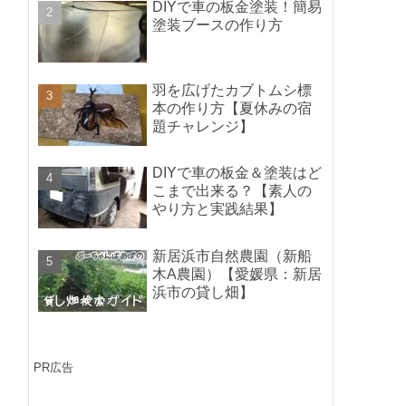
DIYで車の板金塗装！簡易
塗装ブースの作り方
羽を広げたカブトムシ標
本の作り方【夏休みの宿
題チャレンジ】
DIYで車の板金＆塗装はど
こまで出来る？【素人の
やり方と実践結果】
新居浜市自然農園（新船
木A農園）【愛媛県：新居
浜市の貸し畑】
PR広告