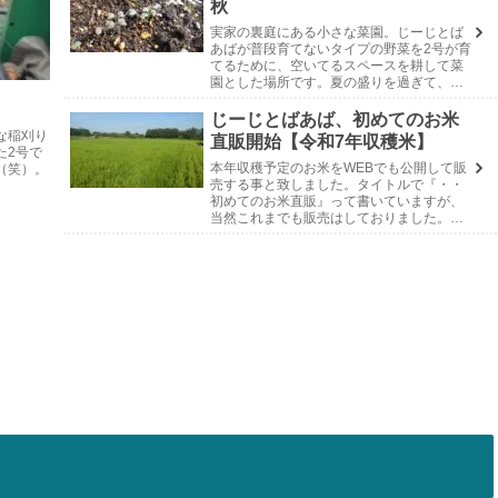
秋
実家の裏庭にある小さな菜園。じーじとば
あばが普段育てないタイプの野菜を2号が育
てるために、空いてるスペースを耕して菜
園とした場所です。夏の盛りを過ぎて、ガ
ーデンレタス全体とバジルの半数をお終い
にして、次の季節に向けてやっとこ動き出
じーじとばあば、初めてのお米
しました。...
な稲刈り
直販開始【令和7年収穫米】
た2号で
本年収穫予定のお米をWEBでも公開して販
（笑）。
売する事と致しました。タイトルで『・・
初めてのお米直販』って書いていますが、
当然これまでも販売はしておりました。農
協だけじゃなく、親戚や親しい知人にご近
所さん。頼まれれば地方発送もしてました
が、ネット...