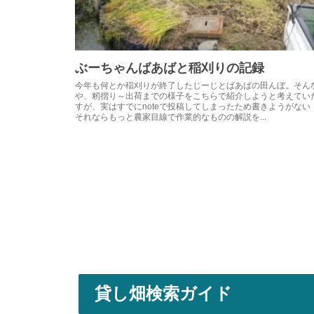
ぶーちゃんばあばと稲刈りの記録
今年も何とか稲刈りが終了したじーじとばあばの田んぼ。そん
や、籾摺り～出荷までの様子をこちらで紹介しようと考えてい
すが、実はすでにnoteで投稿してしまったため書きようがない
それならもっと農家目線で作業的なものの解説を...
貸し畑検索ガイド