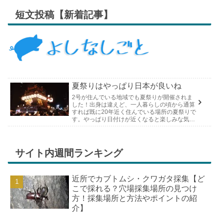
短文投稿【新着記事】
夏祭りはやっぱり日本が良いね
2号が住んでいる地域でも夏祭りが開催されま
した！出身は違えど、一人暮らしの頃から通算
すれば既に20年近く住んでいる場所の夏祭りで
す。やっぱり日付けが近くなると楽しみな気持
ちが膨らんできます。そして、それは2号嫁も
同じようで、夏祭りが近いづい...
サイト内週間ランキング
近所でカブトムシ・クワガタ採集【ど
こで採れる？穴場採集場所の見つけ
方！採集場所と方法やポイントの紹
介】