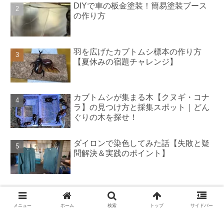
DIYで車の板金塗装！簡易塗装ブース
の作り方
羽を広げたカブトムシ標本の作り方
【夏休みの宿題チャレンジ】
カブトムシが集まる木【クヌギ・コナ
ラ】の見つけ方と採集スポット｜どん
ぐりの木を探せ！
ダイロンで染色してみた話【失敗と疑
問解決＆実践のポイント】
PR広告
メニュー
ホーム
検索
トップ
サイドバー