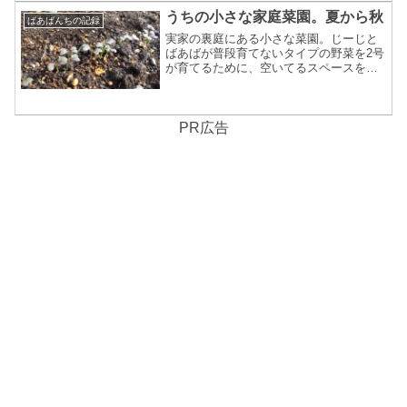
たった一日このことでも、普段のデスク
うちの小さな家庭菜園。夏から秋
ばあばんちの記録
ワークとは全く違う野...
実家の裏庭にある小さな菜園。じーじと
ばあばが普段育てないタイプの野菜を2号
が育てるために、空いてるスペースを耕
して菜園とした場所です。夏の盛りを過
ぎて、ガーデンレタス全体とバジルの半
数をお終いにして、次の季節に向けてや
っとこ動き出しました。...
PR広告