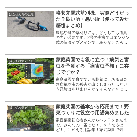
ますが、当然これまでも販売はしており
ました。農協だけじゃなく、親戚や親し
い知人にご近所さん。頼まれれば地方発
格安充電式草刈機、実際どうだっ
ばあばんちの記録
送もしてましたが、ネット...
た？良い所・悪い所【使ってみた
感想まとめ】
農地や庭の草刈りには、どうしても道具
の力が必要です。2号の実家ではエンジン
式の旧タイプメインで、細かなところは
手作業で対応してきましたが、今年はつ
いに電動の草刈機を導入することにしま
した。理由は3つ。エンジン式はそれなり
家庭菜園でも役に立つ！病気と害
貸し畑検索ガイド
に音がうるさいので、...
虫を予測する「病害虫予報」ご存
じですか？
家庭菜園で育てている野菜に、ある日突
然病気や虫の被害が出てしまった…とい
う経験はありませんか？そんなときに頼
りになるのが、農林水産省が発表してい
る「病害虫発生予察情報」です。▶ 病害
虫発生予察情報はこちら（農林水産省）
家庭菜園の基本から応用まで！野
貸し畑検索ガイド
病害虫予報で害虫・病気...
菜づくりに役立つ用語集めました
家庭菜園初心者さんからベテランさんま
で、みんなの「困った！」を「なるほ
ど！」に変える用語集！家庭菜園で気に
なる、土づくり、施肥（ひりょうや