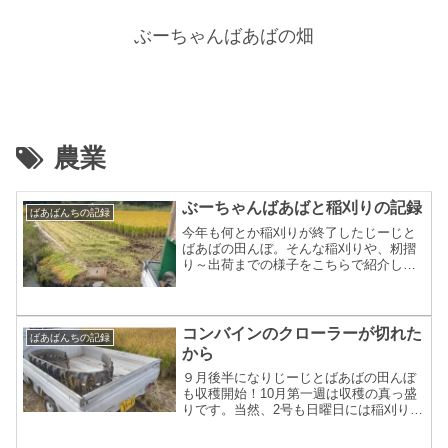
ぶーちゃんばあばの畑
農業
ぶーちゃんばあばと稲刈りの記録
ばあばんちの記録
今年も何とか稲刈りが終了したじーじと
ばあばの田んぼ。そんな稲刈りや、籾摺
り～出荷までの様子をこちらで紹介しよ
うと考えていた2号ですが、実はすでに
noteで投稿してしまったため書きようが
ない（笑）。それならもっと農家目線で
作業的なものの解説を...
コンバインのクローラーが切れた
ばあばんちの記録
から
９月後半になりじーじとばあばの田んぼ
も収穫開始！10月第一週は収穫の真っ盛
りです。当然、2号も日曜日には稲刈りの
お手伝い、そして籾摺り、出荷と忙しく
じーじとばあばの家で過ごしています。