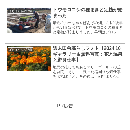
り）、病害虫対策から野菜ごとの栽培ポ
イントに関わる専門用語を、親しみやす
トウモロコシの種まきと定植が始
ばあばんちの記録
く分かりやすく解説します。あな...
まった
最近のぶーちゃんばあばの畑。2月の後半
から3月にかけて、トウモロコシの種まき
と定植が始まりました。早朝はブロッコ
リーの出荷、その後にトウモロコシって
感じのじーじとばあば。週に一度しか訪
問しない2号ですが、なんとなく近づく春
週末田舎暮らしフォト【2024.10
ばあばんちの記録
を感じます。じーじ...
ギャラリー＆無料写真：花と温泉
と野良仕事】
地元の推しでもあるマリーゴールドの丘
を訪問。そして、残った稲刈りや畑仕事
をぼちぼちと。その後は、例年より少し
早めの水沢観音参拝とやる事沢山の10月
でした。遅くなりましたがフォトギャラ
リー追加です。満開のマリーゴールドと
畑の様子満開の時期に行...
PR広告