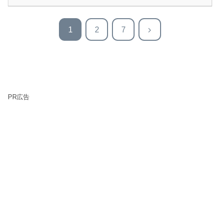
次
1
2
7
へ
PR広告