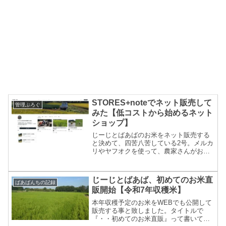
STORES+noteでネット販売して
管理ぶろぐ
みた【低コストから始めるネット
ショップ】
じーじとばあばのお米をネット販売する
と決めて、四苦八苦している2号。メルカ
リやヤフオクを使って、農家さんがお米
の直売をする事がかなり難しくなったこ
ともあり、頭を抱えている訳です（共に
ショップとしての登録と事業者としての
じーじとばあば、初めてのお米直
ばあばんちの記録
証明が必要になりました...
販開始【令和7年収穫米】
本年収穫予定のお米をWEBでも公開して
販売する事と致しました。タイトルで
『・・初めてのお米直販』って書いてい