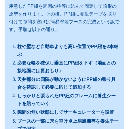
用意したPP紐を周囲の柱等に結んで固定して箱形の
原型を作ります。その後、PP紐に養生テープを取り
付けて隙間を塞げば簡易塗装ブースの完成という訳で
す。手順は以下の通り。
柱や壁など自動車よりも高い位置でPP紐を2本結
ぶ
必要な幅を確保し垂直にPP紐を下す（地面との
接地面には要おもり）
天井部分の四隅が動かないようにPP紐の張り具
合を確認して必要に応じて追加する
しっかりと張られたPP紐のフレームに養生シー
トを貼っていく
隙間の無い状態にしてサーキュレーターを設置
ブースの一部に穴を空け卓上扇風機等を養生テー
プで固定