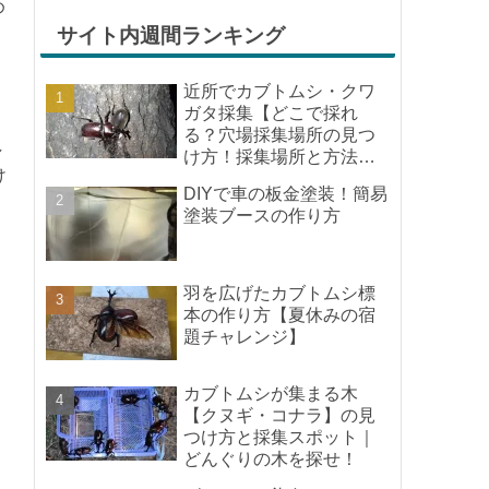
め
しみな気持ちが膨らんできま
す。そして、それは2号嫁も同
サイト内週間ランキング
じようで、夏祭りが近いづい...
近所でカブトムシ・クワ
ガタ採集【どこで採れ
る？穴場採集場所の見つ
し
け方！採集場所と方法や
け
ポイントの紹介】
DIYで車の板金塗装！簡易
塗装ブースの作り方
羽を広げたカブトムシ標
本の作り方【夏休みの宿
題チャレンジ】
カブトムシが集まる木
【クヌギ・コナラ】の見
つけ方と採集スポット｜
どんぐりの木を探せ！