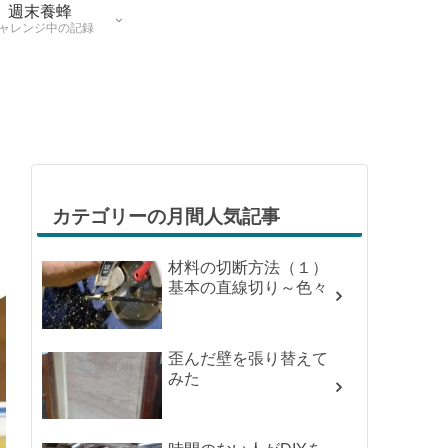
週末養蜂
ャレンジ中の記録
カテゴリーの月間人気記事
材料の切断方法（１）
基本の直線切り～色々
歪んだ壁を張り替えて
みた