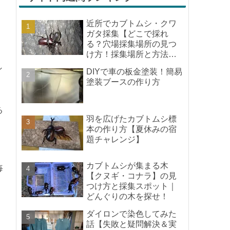
STORES+noteでネット販売してみた【低コ
ストから始めるネットショップ】
じーじとばあば、初めてのお米直販開始
【令和7年収穫米】
短文投稿【新着記事】
夏祭りはやっぱり日本
が良いね
2号が住んでいる地域でも夏祭
りが開催されました！出身は
違えど、一人暮らしの頃から
通算すれば既に20年近く住ん
でいる場所の夏祭りです。や