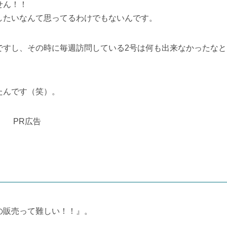
じは、農協の買取価格より更に値引いて親戚・知人に販売した
ったので、予定より販売数が多かった。
り何割も高いお米を農協から買って食べてるんです・・・農家
せん！！
したいなんて思ってるわけでもないんです。
ですし、その時に毎週訪問している2号は何も出来なかったなと