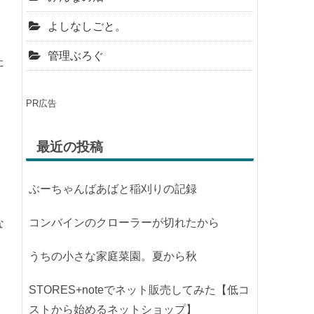
親子で外遊び
2号の部屋
毛ばり投げませんか？
これ、自作してみよう
古民家のDIY改修
2号の週末養蜂日記
みんなの畑
よしなしごと。
管理ぶろぐ
た
PR広告