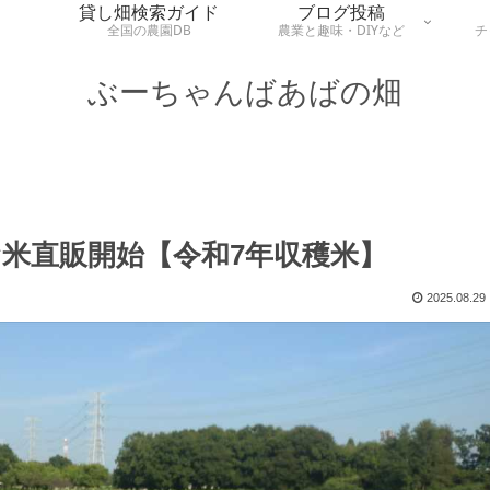
貸し畑検索ガイド
ブログ投稿
全国の農園DB
農業と趣味・DIYなど
チ
ぶーちゃんばあばの畑
米直販開始【令和7年収穫米】
2025.08.29