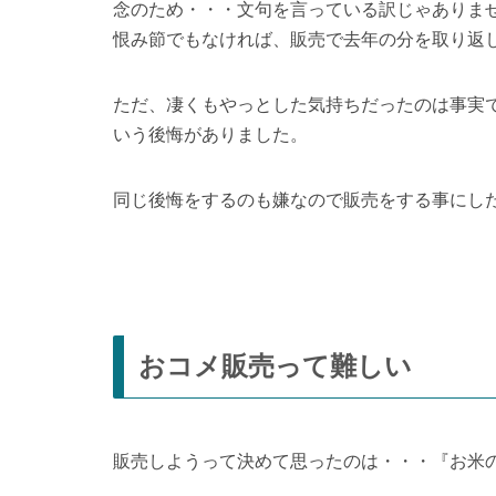
そして、お金のことを煩く言うのが嫌いなじー
り。頼まれれば、初めての人にもその値段で売
でも、その結果。
自宅用のお米が足りなくなって、売った値段よ
のに（笑）。
念のため・・・文句を言っている訳じゃありま
恨み節でもなければ、販売で去年の分を取り返
ただ、凄くもやっとした気持ちだったのは事実
いう後悔がありました。