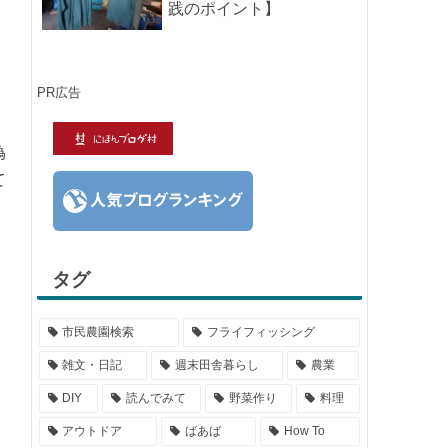
っぱり日付けが近くなると楽
しみな気持ちが膨らんできま
す。そして、それは2号嫁も同
サイト内週間ランキング
じようで、夏祭りが近いづい...
近所でカブトムシ・クワ
ガタ採集【どこで採れ
る？穴場採集場所の見つ
け方！採集場所と方法や
ポイントの紹介】
DIYで車の板金塗装！簡易
塗装ブースの作り方
し
羽を広げたカブトムシ標
本の作り方【夏休みの宿
題チャレンジ】
る
カブトムシが集まる木
【クヌギ・コナラ】の見
つけ方と採集スポット｜
どんぐりの木を探せ！
毎