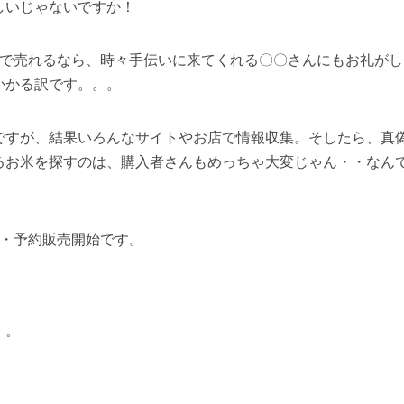
の販売って難しい！！』。
んだったら、全然違う気持ちになったと思います。で、何が難
。
・梱包に手間暇かけるなら負担増になる訳で。宅急便で郵送す
0kgの袋でも個人で買うなら20㎏の方がいいんじゃない？なん
するって言ってもそう多くはありません。それに、沢山の人が