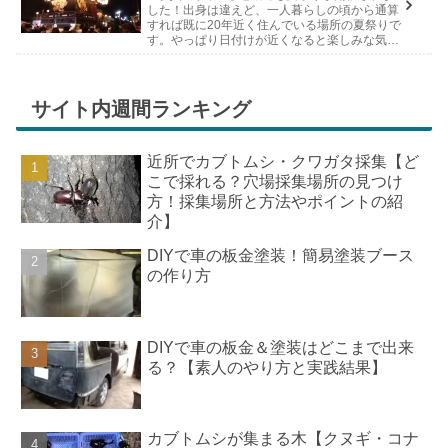
した！出身は違えど、一人暮らしの頃から通算
すれば既に20年近く住んでいる場所の夏祭りで
す。やっぱり日付けが近くなると楽しみな気持
ちが膨らんできます。そして、それは2号嫁も
同じようで、夏祭りが近いづい...
サイト内週間ランキング
近所でカブトムシ・クワガタ採集【ど
こで採れる？穴場採集場所の見つけ
方！採集場所と方法やポイントの紹
介】
DIYで車の板金塗装！簡易塗装ブース
の作り方
DIYで車の板金＆塗装はどこまで出来
る？【素人のやり方と実践結果】
カブトムシが集まる木【クヌギ・コナ