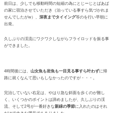
前日は、少しでも移動時間の短縮の為にとじーじとばあば
の家に宿泊させていただき（泊っている事すら気づかれま
せんでしたがw）、
深夜までタイイング
等のを行い早朝に
出発。
久しぶりの渓流にワクワクしながらフライロッドを振る事
ができました。
4時間後には、
山女魚も岩魚も一目見る事すら叶わず
に帰
路に就くなんて思いもしなかったのですが・・・。
完治していない右足は、やはり急な斜面を歩くのが難し
く、いくつかのポイントは諦めましたが、久しぶりの渓
流、そして2号が一番好きな
新緑の季節
に入れたのはそれ