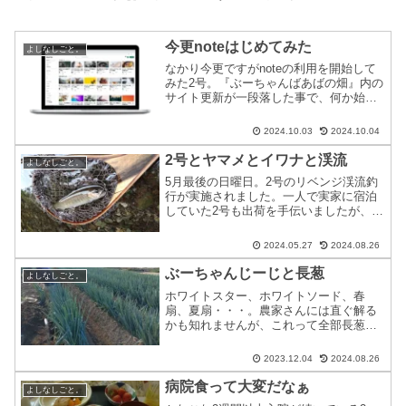
今更noteはじめてみた
よしなしごと。
なかり今更ですがnoteの利用を開始して
みた2号。『ぶーちゃんばあばの畑』内の
サイト更新が一段落した事で、何か始め
てみようと思ったのが切欠です。本当な
らサイト内のコンテンツやブログをガン
2024.10.03
2024.10.04
ガン更新するのが良いのですが、投稿を
考えるのも容易でな...
2号とヤマメとイワナと渓流
よしなしごと。
5月最後の日曜日。2号のリベンジ渓流釣
行が実施されました。一人で実家に宿泊
していた2号も出荷を手伝いましたが、本
番前のトウモロコシはほんの数箱で終了
したため自由時間発生です。6月に入ると
2024.05.27
2024.08.26
田植えも始まる為、このタイミングを逃
すわけには行きませ...
ぶーちゃんじーじと長葱
よしなしごと。
ホワイトスター、ホワイトソード、春
扇、夏扇・・・。農家さんには直ぐ解る
かも知れませんが、これって全部長葱の
品種名なんですよね。というか、この他
にも沢山の品種があって、名前を出した
2023.12.04
2024.08.26
のは深谷ネギに代表される根深ネギの名
前。そして、ぶーちゃんばあ...
病院食って大変だなぁ
よしなしごと。