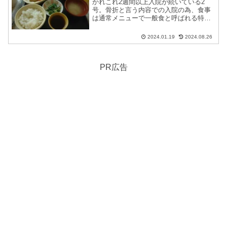
かれこれ2週間以上入院が続いている2
号。骨折と言う内容での入院の為、食事
は通常メニューで一般食と呼ばれる特に
制限等の無い定職メニューを3食頂いてい
ます。そして、入院中でやる事もないの
2024.01.19
2024.08.26
で家族とのLINE連絡のネタに何故か毎食
のメニューを写真に...
PR広告