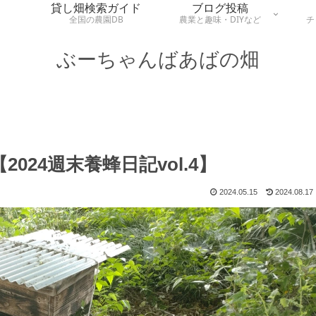
貸し畑検索ガイド
ブログ投稿
全国の農園DB
農業と趣味・DIYなど
チ
ぶーちゃんばあばの畑
024週末養蜂日記vol.4】
2024.05.15
2024.08.17