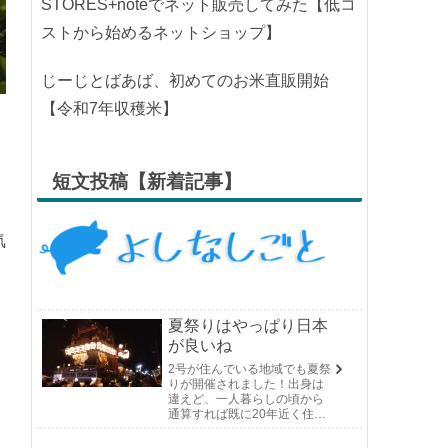
STORES+noteでネット販売してみた【低コ
ストから始めるネットショップ】
じーじとばあば、初めてのお米直販開始
【令和7年収穫米】
短文投稿【新着記事】
気
夏祭りはやっぱり日本
が良いね
2号が住んでいる地域でも夏祭
りが開催されました！出身は
違えど、一人暮らしの頃から
通算すれば既に20年近く住ん
でいる場所の夏祭りです。や
っぱり日付けが近くなると楽