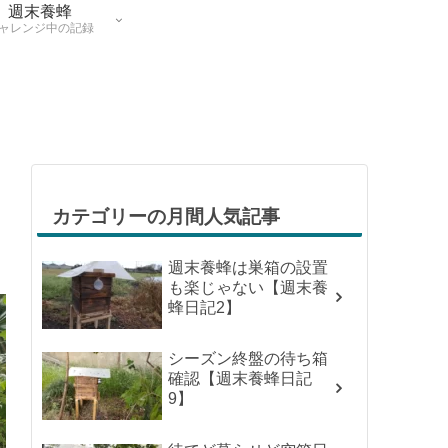
週末養蜂
ャレンジ中の記録
カテゴリーの月間人気記事
週末養蜂は巣箱の設置
も楽じゃない【週末養
蜂日記2】
シーズン終盤の待ち箱
確認【週末養蜂日記
9】