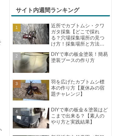
しみな気持ちが膨らんできま
す。そして、それは2号嫁も同
サイト内週間ランキング
じようで、夏祭りが近いづい...
近所でカブトムシ・クワ
ガタ採集【どこで採れ
る？穴場採集場所の見つ
そ
け方！採集場所と方法や
ポイントの紹介】
DIYで車の板金塗装！簡易
塗装ブースの作り方
羽を広げたカブトムシ標
本の作り方【夏休みの宿
題チャレンジ】
DIYで車の板金＆塗装はど
こまで出来る？【素人の
やり方と実践結果】
い