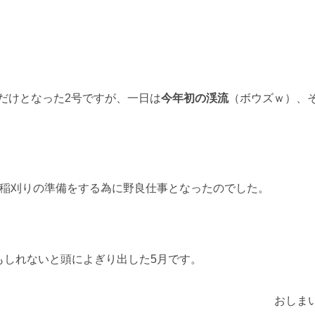
休だけとなった2号ですが、一日は
今年初の渓流
（ボウズｗ）、
で稲刈りの準備をする為に野良仕事となったのでした。
もしれないと頭によぎり出した5月です。
おしま