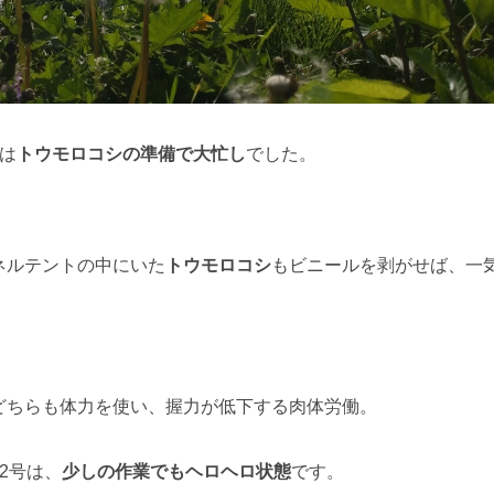
は
トウモロコシの準備で大忙し
でした。
ネルテントの中にいた
トウモロコシ
もビニールを剥がせば、一
どちらも体力を使い、握力が低下する肉体労働。
2号は、
少しの作業でもヘロヘロ状態
です。