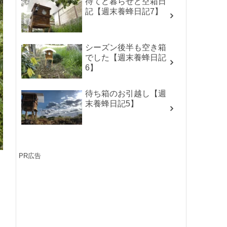
待てど暮らせど空箱日
記【週末養蜂日記7】
シーズン後半も空き箱
でした【週末養蜂日記
6】
待ち箱のお引越し【週
末養蜂日記5】
PR広告