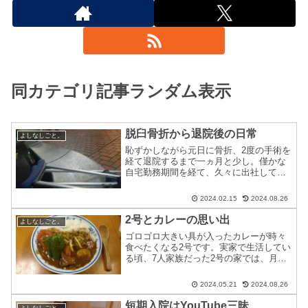
同カテゴリ記事ランダム表示
脱臼骨折から退院後の日常
よしなしごと。
恥ずかしながら元日に骨折、2度の手術を
経て退院するまで一ヵ月と少し。僅かな
自宅勤務期間を経て、久々に出社してい
ます。まだ車の運転が出来ないので両松
葉杖に助けられながら、健康な時なら片
2024.02.15
2024.08.26
道30分の道のりを1時間以上かけてえっち
らおっちら歩いてま...
2号とカレーの思い出
よしなしごと。
ゴロゴロ大きい具が入ったカレーが時々
食べたくなる2号です。実家で生活してい
る頃、7人家族だった2号の家では、月に2
～3回はカレーが夕食に出てきていまし
た。結婚後、年に数回に変化して10数年
2024.05.21
2024.08.26
ですが、それで不満がある訳でもありま
せん。時々、ナン...
短期入院はYouTube三昧
よしなしごと。