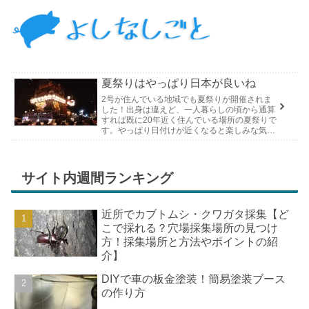
夏祭りはやっぱり日本が良いね
2号が住んでいる地域でも夏祭りが開催されま
した！出身は違えど、一人暮らしの頃から通算
すれば既に20年近く住んでいる場所の夏祭りで
す。やっぱり日付けが近くなると楽しみな気持
ちが膨らんできます。そして、それは2号嫁も
同じようで、夏祭りが近いづい...
サイト内週間ランキング
近所でカブトムシ・クワガタ採集【ど
こで採れる？穴場採集場所の見つけ
方！採集場所と方法やポイントの紹
介】
DIYで車の板金塗装！簡易塗装ブース
の作り方