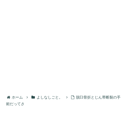
ホーム
よしなしごと。
脱臼骨折とじん帯断裂の手
術だってさ