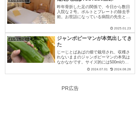
昨年骨折した足の関係で、今日から数日
入院な２号。ポルトとプレートの除去手
術。お世話になっている病院の先生とに
日帰りの相談すると『日帰り？無いでし
ょ。。。』と言うので仕方なし。例によ
2025.01.23
って最大の敵は、持て余してしまう大量
の空き時間。仕方ないので...
ジャンボピーマンが本気出してき
よしなしごと。
た
じーじとばあばの畑で栽培され、収穫さ
れないままのジャンボピーマンの本気は
なかなかです。サイズ的には500mlのペ
ットボトルにも負けない程の大きさにも
2024.07.01
2024.08.26
なり、ある意味壮観でした。日曜日。じ
ーじとばあばの家でトウモロコシの出荷
が終わったところで、...
PR広告