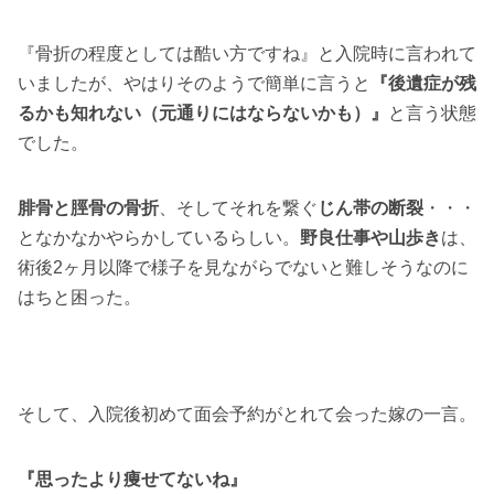
『骨折の程度としては酷い方ですね』と入院時に言われて
いましたが、やはりそのようで簡単に言うと
『後遺症が残
るかも知れない（元通りにはならないかも）』
と言う状態
でした。
腓骨と脛骨の骨折
、そしてそれを繋ぐ
じん帯の断裂
・・・
となかなかやらかしているらしい。
野良仕事や山歩き
は、
術後2ヶ月以降で様子を見ながらでないと難しそうなのに
はちと困った。
そして、入院後初めて面会予約がとれて会った嫁の一言。
『思ったより痩せてないね』