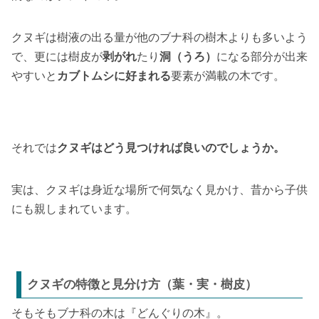
クヌギは樹液の出る量が他のブナ科の樹木よりも多いよう
で、更には樹皮が
剥がれ
たり
洞（うろ）
になる部分が出来
やすいと
カブトムシに好まれる
要素が満載の木です。
それでは
クヌギはどう見つければ良いのでしょうか。
実は、クヌギは身近な場所で何気なく見かけ、昔から子供
にも親しまれています。
クヌギの特徴と見分け方（葉・実・樹皮）
そもそもブナ科の木は『どんぐりの木』。