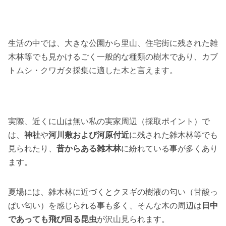
生活の中では、大きな公園から里山、住宅街に残された雑
木林等でも見かけるごく一般的な種類の樹木であり、カブ
トムシ・クワガタ採集に適した木と言えます。
実際、近くに山は無い私の実家周辺（採取ポイント）で
は、
神社
や
河川敷および河原付近
に残された雑木林等でも
見られたり、
昔からある雑木林
に紛れている事が多くあり
ます。
夏場には、雑木林に近づくとクヌギの樹液の匂い（甘酸っ
ぱい匂い）を感じられる事も多く、そんな木の周辺は
日中
であっても飛び回る昆虫
が沢山見られます。