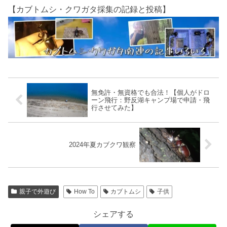
【カブトムシ・クワガタ採集の記録と投稿】
無免許・無資格でも合法！【個人がドロ
ーン飛行：野反湖キャンプ場で申請・飛
行させてみた】
2024年夏カブクワ観察
親子で外遊び
How To
カブトムシ
子供
シェアする