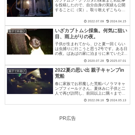
カブトムシ・クワガタの採集まとめ記事
を投稿したので、自分自身の実績も公開
することに（笑）。取り敢えずこちらの
記事に採集結果を公開することとしまし
た。・・・一回だけかもしれませんが。
2022.07.09
2024.04.15
そしてカブクワ採集方法等の紹介をして
いる下記記事もよろしくお...
いざカブトムシ採集。何気に狙い
親子で外遊び
目、雨上がりの夜。
子供が生まれてから、ひと夏一回くらい
は虫捕りに行こうと思う2号です。ある日
の夜。ばあばの家に泊まりに来ていた2号
と2-1号。連日降り続いた雨も夕方から止
2020.07.28
2025.07.01
んでいる為、ふと思い出したかのように
2-1号をお誘いします。「カブトムシ捕り
2022夏の思い出 親子キャンプin
親子で外遊び
にいこーぜー...
荒船
春に家族でお邪魔した荒船パノラマキャ
ンプフィールドさん。夏休みに子供と二
人で再び訪問し、前回以上に隅々まで満
喫してきた様子をお届けします！曇りか
2022.09.16
2024.05.13
ら雨、そして青空と夜景。期せずして、
春に訪れた時には体験しなかった荒船パ
ノラマキャンプフィールド...
PR広告