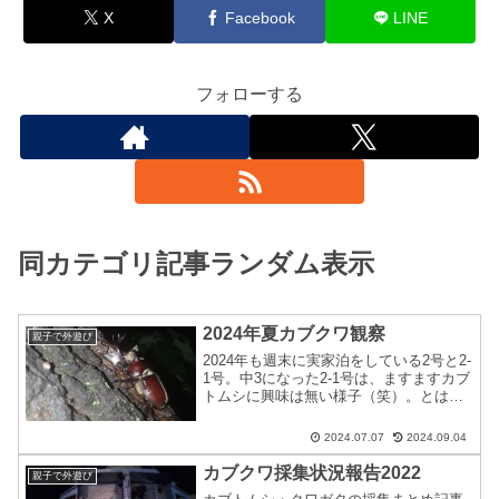
X
Facebook
LINE
フォローする
同カテゴリ記事ランダム表示
2024年夏カブクワ観察
親子で外遊び
2024年も週末に実家泊をしている2号と2-
1号。中3になった2-1号は、ますますカブ
トムシに興味は無い様子（笑）。とは言
え、2号的にはもう何年も習慣化している
カブトムシ採集＆観察。ブログ記事とし
2024.07.07
2024.09.04
ても季節物の定番となっているので今年
も取り上...
カブクワ採集状況報告2022
親子で外遊び