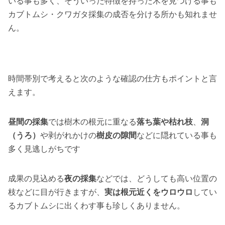
いる事も多く、そういった特徴を持った木を見つける事も
カブトムシ・クワガタ採集の成否を分ける所かも知れませ
ん。
時間帯別で考えると次のような確認の仕方もポイントと言
えます。
昼間の採集
では樹木の根元に重なる
落ち葉や枯れ枝
、
洞
（うろ）
や剥がれかけの
樹皮の隙間
などに隠れている事も
多く見逃しがちです
成果の見込める
夜の採集
などでは、どうしても高い位置の
枝などに目が行きますが、
実は根元近くをウロウロ
してい
るカブトムシに出くわす事も珍しくありません。