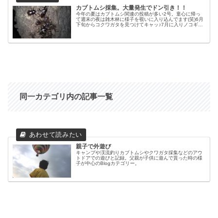
カブトムシ採集。大量発生でドン引き！！
今年の夏はカブトムシ関連の投稿が多い2号。童心に帰っ
て週末の夜は雑木林に様子を覗いに入り込んでます(笑)6月
下旬からコクワガタを見つけてキャッ♪7月に入りノコギリ
クワガタでオォー！！7月中旬にはカブトムシさんこんば
んはーそんな感じで更新して...
同一カテゴリ内の記事一覧
親子で外遊び
キャンプや渓流釣りカブトムシやクワガタ採集などのアウ
トドアでの遊びと記録。父親が子供に遊んで貰った時の様
子が中心のBlogカテゴリー。