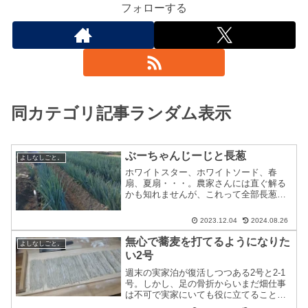
フォローする
同カテゴリ記事ランダム表示
ぶーちゃんじーじと長葱
よしなしごと。
ホワイトスター、ホワイトソード、春
扇、夏扇・・・。農家さんには直ぐ解る
かも知れませんが、これって全部長葱の
品種名なんですよね。というか、この他
にも沢山の品種があって、名前を出した
2023.12.04
2024.08.26
のは深谷ネギに代表される根深ネギの名
前。そして、ぶーちゃんばあ...
無心で蕎麦を打てるようになりた
よしなしごと。
い2号
週末の実家泊が復活しつつある2号と2-1
号。しかし、足の骨折からいまだ畑仕事
は不可で実家にいても役に立てることは
少ないのも事実。蜜蜂の待ち箱を確認す