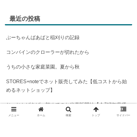
最近の投稿
ぶーちゃんばあばと稲刈りの記録
コンバインのクローラーが切れたから
うちの小さな家庭菜園。夏から秋
STORES+noteでネット販売してみた【低コストから始
めるネットショップ】
じーじとばあば、初めてのお米直販開始【令和7年収穫
米】
メニュー
ホーム
検索
トップ
サイドバー
短文投稿【新着記事】