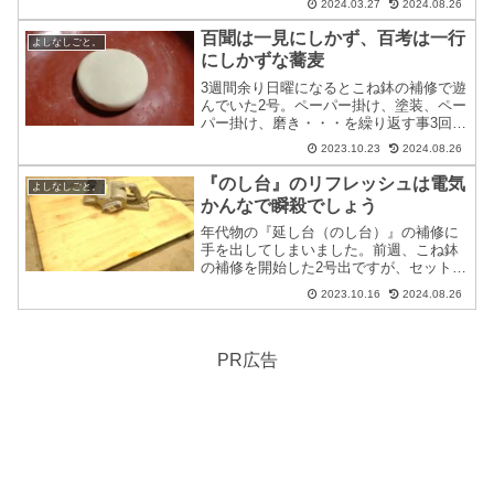
2024.03.27
2024.08.26
ること以外に予定も無かったこの日は、
昼過ぎにリハビリがてら少し離れた山近
百聞は一見にしかず、百考は一行
よしなしごと。
くのお寺さんを見学し...
にしかずな蕎麦
3週間余り日曜になるとこね鉢の補修で遊
んでいた2号。ペーパー掛け、塗装、ペー
パー掛け、磨き・・・を繰り返す事3回、
そろそろ妥協したくなって来たところ。
2023.10.23
2024.08.26
そして、同時進行で進めていた麺を打つ
ための延し台表面の補修も同様に、なん
『のし台』のリフレッシュは電気
よしなしごと。
とか使用に耐えられ...
かんなで瞬殺でしょう
年代物の『延し台（のし台）』の補修に
手を出してしまいました。前週、こね鉢
の補修を開始した2号出ですが、セットで
使っていた延し台も当然かなりの年代
2023.10.16
2024.08.26
物。ネズミにかじられた痕もあちこちに
ある愛すべき存在です（笑）。いくらこ
ね鉢を補修しても延し台が...
PR広告