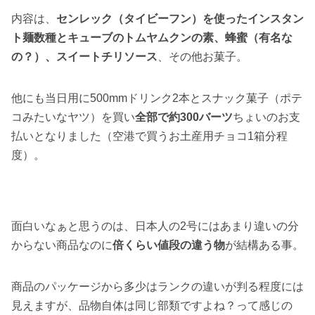
内容は、
センレック（タイビーフン）を使ったインスタン
ト麺数種とキューブのトムヤムクンの素、蜂蜜（有名な
の？）、スイートチリソース
、その他お菓子。
他にも当日用に500mmドリンク2本とスナック菓子（ポテ
コみたいなヤツ）を買い
全部で約300バーツ
ちょいのお支
払いとなりました（空港で買うお土産用チョコ1箱分程
度）。
面白いなぁと思うのは、日本人の2号にはあまり違いの分
からない商品なのに
倍くらい値段の違う物
が結構ある事。
商品のパッケージから多少はランクの違いが判る程度には
見えますが、品物自体は同じ部類ですよね？って感じの