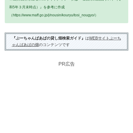
和5年３月末時点）』を参考に作成
（https://www.maff.go.jp/j/nousin/kouryu/tosi_nougyo/）
『ぶーちゃんばあばの貸し畑検索ガイド』
は
WEBサイトぶーち
ゃんばあばの畑
のコンテンツです
PR広告