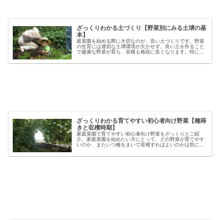
ざっくりわかる土づくり【野菜別にみる土壌の基
本】
庭菜園を始める際に大切なのが、良い土づくりです。野菜
の生育には適切な土壌環境が欠かせず、良い土を作ること
で健康な野菜が育ち、収穫も格段に良くなります。特に初
心者の方にとっては、土づくりの基本を押さえることが、
家庭菜園で失敗しないコツと言える...
ざっくりわかる育てやすい初心者向け野菜【種蒔
きと収穫時期】
家庭菜園で育てやすい初心者向け野菜をざっくりとご紹
介。家庭菜園を始めたい方にとって、どの野菜が育てやす
いのか、またいつ種をまいて収穫すればよいのかは気にな
るポイントです。野菜には品種ごとの特徴があり、同じ種
類でも「早生」「中生」「晩生」など...