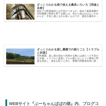
ざっくりわかる畑で使える農具いろいろ【用途と
名称】
初めての野菜栽培には不安がつきもの。初めて家庭菜園や
市民農園で野菜を育てる際には、何から揃えればよいか分
からず、不安に感じる方が多いものです。適切な農具や資
材を使うことで、作業の効率や栽培の成功率は大きく向上
しますが、種類も多く、初心者には...
ざっくりわかる貸し農園での困りごと【トラブル
と対策】
市民農園、貸し畑を初めて利用する際には誰だって不安が
付き物。トラブルに直面してから困らないように事前に問
題を想定し、発生を防ぐと共に、実際の問題発生時に落ち
着いた対応が出来るよう準備しましょう。貸し農園での
【困った】と【トラブル】困りごとト...
WEBサイト『ぶーちゃんばばの畑』内、ブログコ