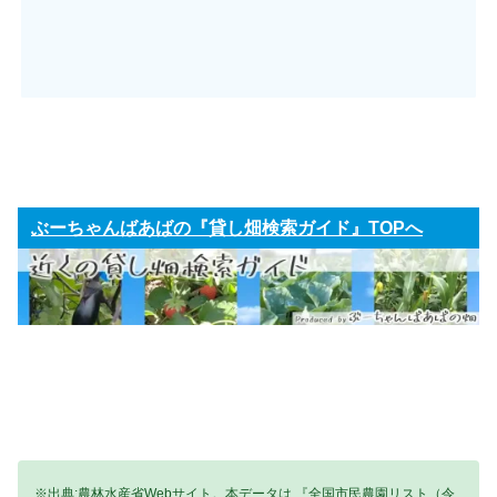
ぶーちゃんばあばの『貸し畑検索ガイド』TOPへ
※出典:農林水産省Webサイト。本データは 『全国市民農園リスト（令