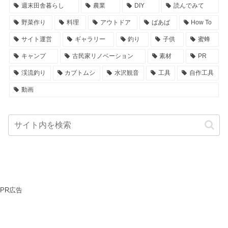
週末田舎暮らし
農業
DIY
読んでみて
野菜作り
料理
アウトドア
ばあば
How To
サイト運営
ギャラリー
釣り
子供
蜜蜂
キャンプ
古民家リノベーション
素材
PR
渓流釣り
カブトムシ
水沢観音
工具
自作工具
動画
PR広告