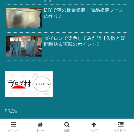
DIYで車の板金塗装！簡易塗装ブース
の作り方
ダイロンで染色してみた話【失敗と疑
問解決＆実践のポイント】
PR広告
メニュー
ホーム
検索
トップ
サイドバー