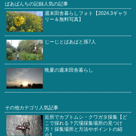
ばあばんちの記録人気の記事
週末田舎暮らしフォト【2024.3ギャラ
リー＆無料写真】
じーじとばあばと孫7人
晩夏の週末田舎暮らし
その他カテゴリ人気記事
近所でカブトムシ・クワガタ採集【ど
こで採れる？穴場採集場所の見つけ
方！採集場所と方法やポイントの紹
介】