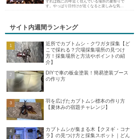
すれば既に20年近く住んでいる場所の夏祭りで
す。やっぱり日付けが近くなると楽しみな気持
ちが膨らんできます。そして、それは2号嫁も
同じようで、夏祭りが近いづい...
サイト内週間ランキング
近所でカブトムシ・クワガタ採集【ど
こで採れる？穴場採集場所の見つけ
方！採集場所と方法やポイントの紹
介】
DIYで車の板金塗装！簡易塗装ブース
の作り方
羽を広げたカブトムシ標本の作り方
【夏休みの宿題チャレンジ】
カブトムシが集まる木【クヌギ・コナ
ラ】の見つけ方と採集スポット｜どん