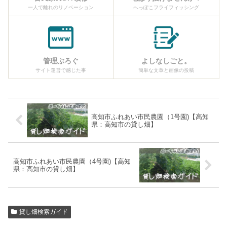
一人で離れのリノベーション
へっぽこフライフィッシング
管理ぶろぐ
よしなしごと。
サイト運営で感じた事
簡単な文章と画像の投稿
高知市ふれあい市民農園（1号園)【高知
県：高知市の貸し畑】
高知市ふれあい市民農園（4号園)【高知
県：高知市の貸し畑】
貸し畑検索ガイド