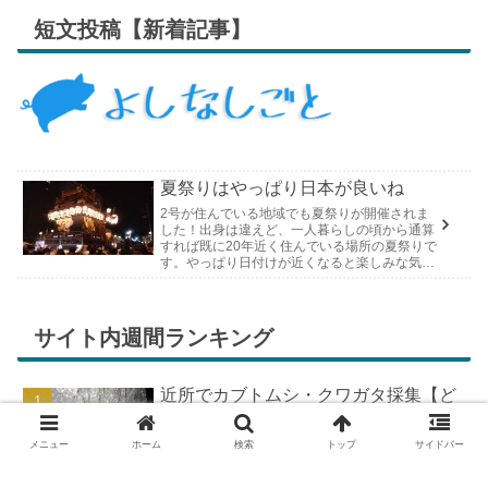
短文投稿【新着記事】
夏祭りはやっぱり日本が良いね
2号が住んでいる地域でも夏祭りが開催されま
した！出身は違えど、一人暮らしの頃から通算
すれば既に20年近く住んでいる場所の夏祭りで
す。やっぱり日付けが近くなると楽しみな気持
ちが膨らんできます。そして、それは2号嫁も
同じようで、夏祭りが近いづい...
サイト内週間ランキング
近所でカブトムシ・クワガタ採集【ど
こで採れる？穴場採集場所の見つけ
方！採集場所と方法やポイントの紹
メニュー
ホーム
検索
トップ
サイドバー
介】