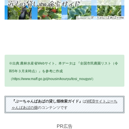
※出典:農林水産省Webサイト。本データは 『全国市民農園リスト（令
和5年３月末時点）』を参考に作成
（https://www.maff.go.jp/j/nousin/kouryu/tosi_nougyo/）
『ぶーちゃんばあばの貸し畑検索ガイド』
は
WEBサイトぶーち
ゃんばあばの畑
のコンテンツです
PR広告