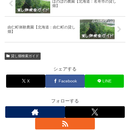
ほのぼの農園【北海道：名寄市の貸し
畑】
由仁町体験農園【北海道：由仁町の貸し
畑】
貸し畑検索ガイド
シェアする
X
Facebook
LINE
フォローする