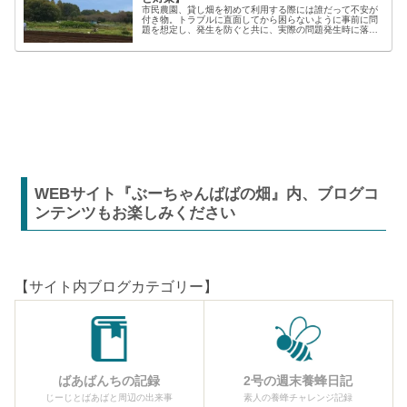
市民農園、貸し畑を初めて利用する際には誰だって不安が
付き物。トラブルに直面してから困らないように事前に問
題を想定し、発生を防ぐと共に、実際の問題発生時に落ち
着いた対応が出来るよう準備しましょう。貸し農園での
【困った】と【トラブル】困りごとト...
WEBサイト『ぶーちゃんばばの畑』内、ブログコ
ンテンツもお楽しみください
【サイト内ブログカテゴリー】
ばあばんちの記録
2号の週末養蜂日記
じーじとばあばと周辺の出来事
素人の養蜂チャレンジ記録