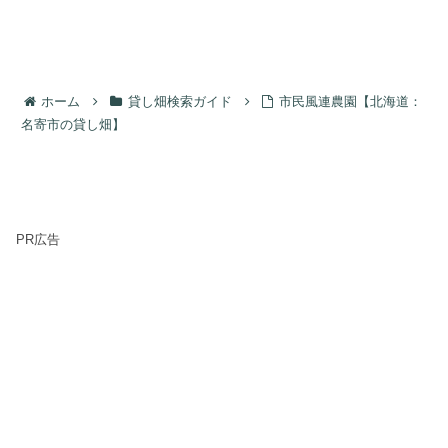
ホーム
貸し畑検索ガイド
市民風連農園【北海道：
名寄市の貸し畑】
PR広告