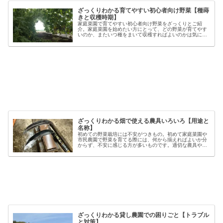
ざっくりわかる育てやすい初心者向け野菜【種蒔
きと収穫時期】
家庭菜園で育てやすい初心者向け野菜をざっくりとご紹
介。家庭菜園を始めたい方にとって、どの野菜が育てやす
いのか、またいつ種をまいて収穫すればよいのかは気にな
るポイントです。野菜には品種ごとの特徴があり、同じ種
類でも「早生」「中生」「晩生」など...
ざっくりわかる畑で使える農具いろいろ【用途と
名称】
初めての野菜栽培には不安がつきもの。初めて家庭菜園や
市民農園で野菜を育てる際には、何から揃えればよいか分
からず、不安に感じる方が多いものです。適切な農具や資
材を使うことで、作業の効率や栽培の成功率は大きく向上
しますが、種類も多く、初心者には...
ざっくりわかる貸し農園での困りごと【トラブル
と対策】