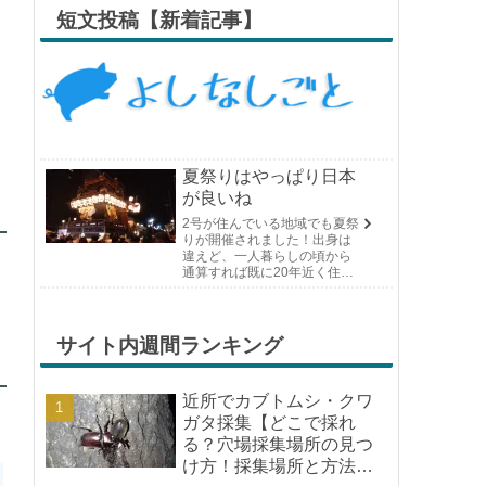
短文投稿【新着記事】
夏祭りはやっぱり日本
が良いね
2号が住んでいる地域でも夏祭
りが開催されました！出身は
違えど、一人暮らしの頃から
通算すれば既に20年近く住ん
でいる場所の夏祭りです。や
っぱり日付けが近くなると楽
しみな気持ちが膨らんできま
す。そして、それは2号嫁も同
サイト内週間ランキング
じようで、夏祭りが近いづい...
近所でカブトムシ・クワ
ガタ採集【どこで採れ
る？穴場採集場所の見つ
け方！採集場所と方法や