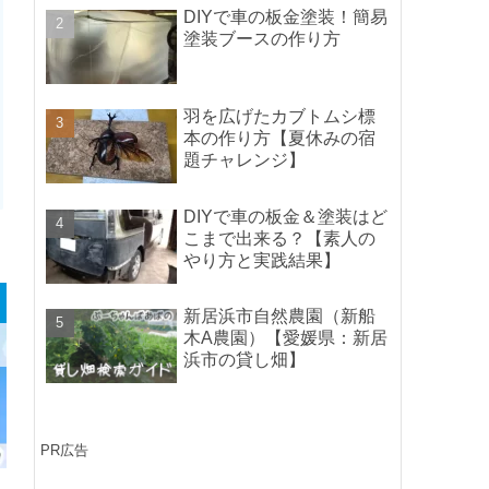
ポイントの紹介】
DIYで車の板金塗装！簡易
塗装ブースの作り方
羽を広げたカブトムシ標
本の作り方【夏休みの宿
題チャレンジ】
DIYで車の板金＆塗装はど
こまで出来る？【素人の
やり方と実践結果】
新居浜市自然農園（新船
木A農園）【愛媛県：新居
浜市の貸し畑】
PR広告