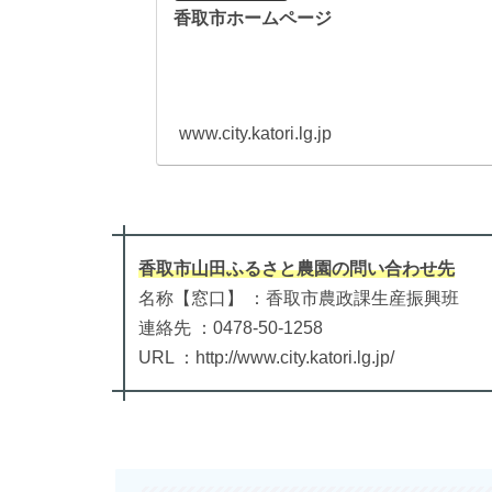
香取市ホームページ
www.city.katori.lg.jp
香取市山田ふるさと農園
の
問い合わせ先
名称【窓口】 ：香取市農政課生産振興班
連絡先 ：0478-50-1258
URL ：http://www.city.katori.lg.jp/