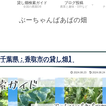
貸し畑検索ガイド
ブログ投稿
全国の農園DB
農業と趣味・DIYなど
チ
ぶーちゃんばあばの畑
千葉県：香取市の貸し畑】
2024.08.23
2024.08.24