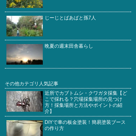
じーじとばあばと孫7人
晩夏の週末田舎暮らし
その他カテゴリ人気記事
近所でカブトムシ・クワガタ採集【ど
こで採れる？穴場採集場所の見つけ
方！採集場所と方法やポイントの紹
介】
DIYで車の板金塗装！簡易塗装ブース
の作り方