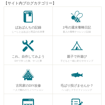
【サイト内ブログカテゴリー】
ばあばんちの記録
2号の週末養蜂日記
じーじとばあばと周辺の出来事
素人の養蜂チャレンジ記録
これ、自作してみよう
親子で外遊び
DIYで作った物、やった事
子どもと一緒に釣りやキャンプ
古民家のDIY改修
毛ばり投げませんか？
一人で離れのリノベーション
へっぽこフライフィッシング