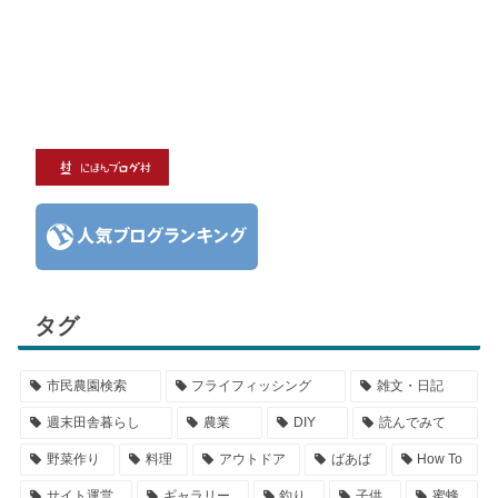
タグ
市民農園検索
フライフィッシング
雑文・日記
週末田舎暮らし
農業
DIY
読んでみて
野菜作り
料理
アウトドア
ばあば
How To
サイト運営
ギャラリー
釣り
子供
蜜蜂