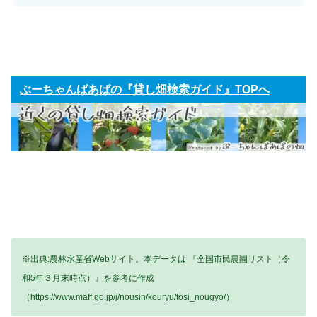
ぶーちゃんばあばの『貸し畑検索ガイド』TOPへ
※出典:農林水産省Webサイト。本データは 『全国市民農園リスト（令
和5年３月末時点）』を参考に作成
（https://www.maff.go.jp/j/nousin/kouryu/tosi_nougyo/）