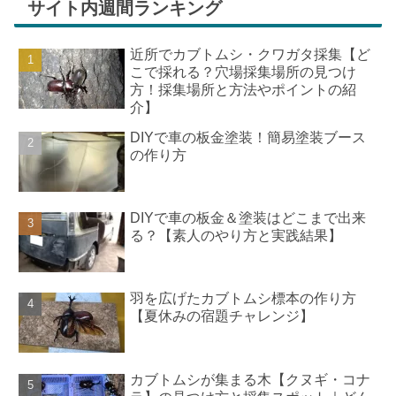
サイト内週間ランキング
近所でカブトムシ・クワガタ採集【ど
こで採れる？穴場採集場所の見つけ
方！採集場所と方法やポイントの紹
介】
DIYで車の板金塗装！簡易塗装ブース
の作り方
DIYで車の板金＆塗装はどこまで出来
る？【素人のやり方と実践結果】
羽を広げたカブトムシ標本の作り方
【夏休みの宿題チャレンジ】
カブトムシが集まる木【クヌギ・コナ