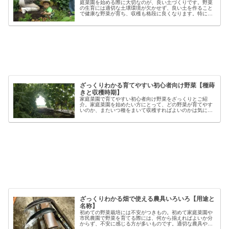
庭菜園を始める際に大切なのが、良い土づくりです。野菜
の生育には適切な土壌環境が欠かせず、良い土を作ること
で健康な野菜が育ち、収穫も格段に良くなります。特に初
心者の方にとっては、土づくりの基本を押さえることが、
家庭菜園で失敗しないコツと言える...
ざっくりわかる育てやすい初心者向け野菜【種蒔
きと収穫時期】
家庭菜園で育てやすい初心者向け野菜をざっくりとご紹
介。家庭菜園を始めたい方にとって、どの野菜が育てやす
いのか、またいつ種をまいて収穫すればよいのかは気にな
るポイントです。野菜には品種ごとの特徴があり、同じ種
類でも「早生」「中生」「晩生」など...
ざっくりわかる畑で使える農具いろいろ【用途と
名称】
初めての野菜栽培には不安がつきもの。初めて家庭菜園や
市民農園で野菜を育てる際には、何から揃えればよいか分
からず、不安に感じる方が多いものです。適切な農具や資