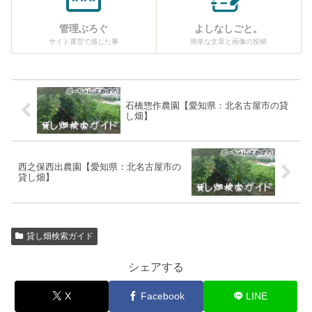
管理ぶろぐ
よしなしごと。
サイト運営で感じた事
簡単な文章と画像の投稿
石橋惣作農園【愛知県：北名古屋市の貸
し畑】
西之保西出農園【愛知県：北名古屋市の
貸し畑】
貸し畑検索ガイド
シェアする
X
Facebook
LINE