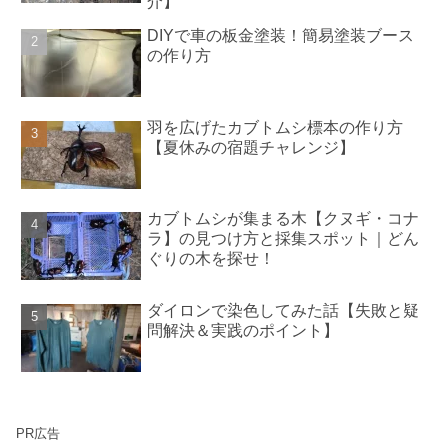
介】
DIYで車の板金塗装！簡易塗装ブース
の作り方
羽を広げたカブトムシ標本の作り方
【夏休みの宿題チャレンジ】
カブトムシが集まる木【クヌギ・コナ
ラ】の見つけ方と採集スポット｜どん
ぐりの木を探せ！
ダイロンで染色してみた話【失敗と疑
問解決＆実践のポイント】
PR広告