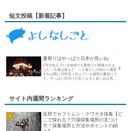
短文投稿【新着記事】
夏祭りはやっぱり日本が良いね
2号が住んでいる地域でも夏祭りが開催されま
した！出身は違えど、一人暮らしの頃から通算
すれば既に20年近く住んでいる場所の夏祭りで
す。やっぱり日付けが近くなると楽しみな気持
ちが膨らんできます。そして、それは2号嫁も
同じようで、夏祭りが近いづい...
サイト内週間ランキング
近所でカブトムシ・クワガタ採集【ど
こで採れる？穴場採集場所の見つけ
方！採集場所と方法やポイントの紹