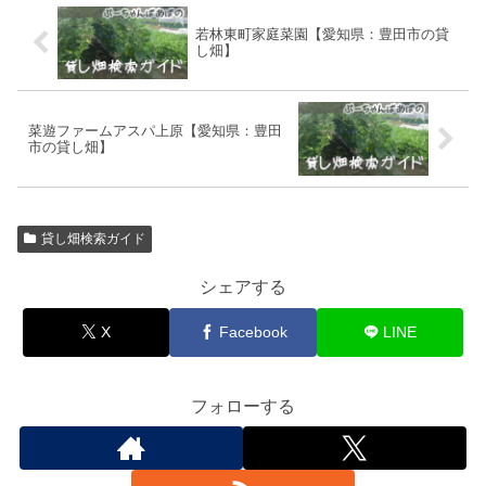
若林東町家庭菜園【愛知県：豊田市の貸
し畑】
菜遊ファームアスパ上原【愛知県：豊田
市の貸し畑】
貸し畑検索ガイド
シェアする
X
Facebook
LINE
フォローする