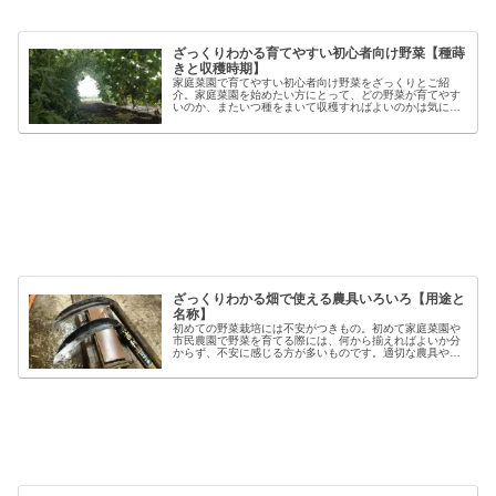
ざっくりわかる育てやすい初心者向け野菜【種蒔
きと収穫時期】
家庭菜園で育てやすい初心者向け野菜をざっくりとご紹
介。家庭菜園を始めたい方にとって、どの野菜が育てやす
いのか、またいつ種をまいて収穫すればよいのかは気にな
るポイントです。野菜には品種ごとの特徴があり、同じ種
類でも「早生」「中生」「晩生」など...
ざっくりわかる畑で使える農具いろいろ【用途と
名称】
初めての野菜栽培には不安がつきもの。初めて家庭菜園や
市民農園で野菜を育てる際には、何から揃えればよいか分
からず、不安に感じる方が多いものです。適切な農具や資
材を使うことで、作業の効率や栽培の成功率は大きく向上
しますが、種類も多く、初心者には...