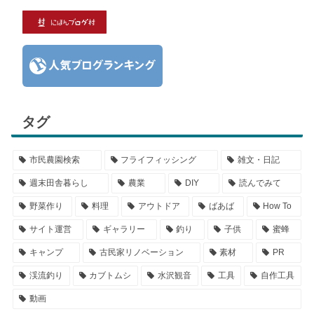
タグ
市民農園検索
フライフィッシング
雑文・日記
週末田舎暮らし
農業
DIY
読んでみて
野菜作り
料理
アウトドア
ばあば
How To
サイト運営
ギャラリー
釣り
子供
蜜蜂
キャンプ
古民家リノベーション
素材
PR
渓流釣り
カブトムシ
水沢観音
工具
自作工具
動画