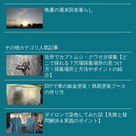
晩夏の週末田舎暮らし
その他カテゴリ人気記事
近所でカブトムシ・クワガタ採集【ど
こで採れる？穴場採集場所の見つけ
方！採集場所と方法やポイントの紹
介】
DIYで車の板金塗装！簡易塗装ブース
の作り方
ダイロンで染色してみた話【失敗と疑
問解決＆実践のポイント】