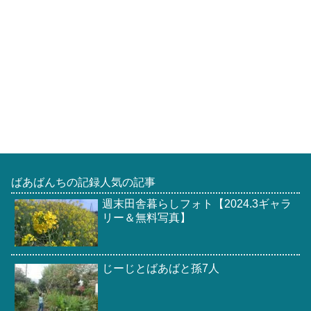
ばあばんちの記録人気の記事
週末田舎暮らしフォト【2024.3ギャラ
リー＆無料写真】
じーじとばあばと孫7人