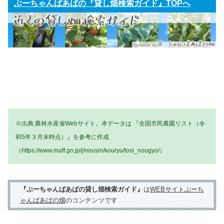
ぶーちゃんばあばの『貸し畑検索ガイド』TOPへ
※出典:農林水産省Webサイト。本データは 『全国市民農園リスト（令
和5年３月末時点）』を参考に作成
（https://www.maff.go.jp/j/nousin/kouryu/tosi_nougyo/）
『ぶーちゃんばあばの貸し畑検索ガイド』
は
WEBサイトぶーち
ゃんばあばの畑
のコンテンツです