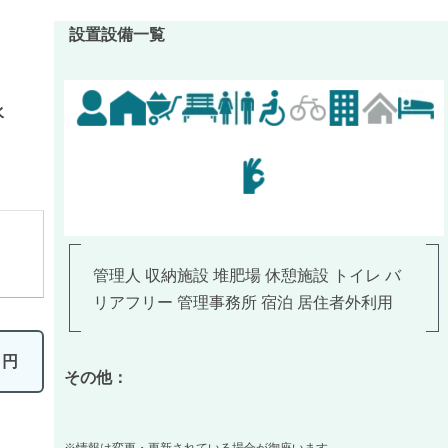
設置設備一覧
水
】
管理人 収納施設 堆肥場 休憩施設 トイレ バ
リアフリー 管理事務所 宿泊 居住者外利用
0
円
その他：
※情報は変更・更新されている場合が御座います。