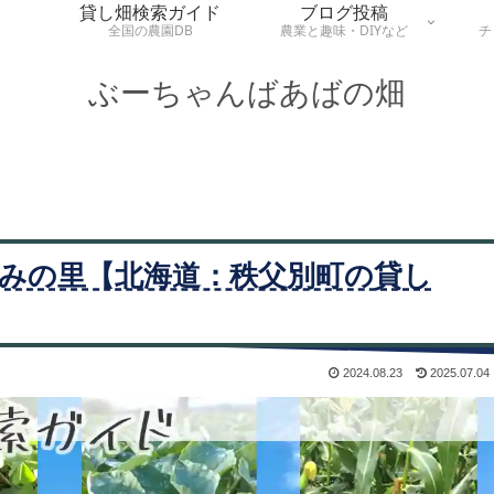
貸し畑検索ガイド
ブログ投稿
全国の農園DB
農業と趣味・DIYなど
チ
ぶーちゃんばあばの畑
みの里【北海道：秩父別町の貸し
2024.08.23
2025.07.04