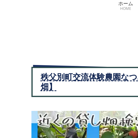
ホーム
HOME
秩父別町交流体験農園なつ
畑】