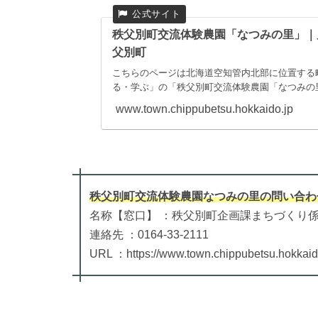
秩父別町交流体験農園「なつみの里」｜
父別町
こちらのページは北海道空知管内北部に位置する
る・学ぶ」の「秩父別町交流体験農園「なつみの
www.town.chippubetsu.hokkaido.jp
秩父別町交流体験農園なつみの里
の
問い合わ
名称【窓口】 ：秩父別町企画課まちづくり
連絡先 ：0164-33-2111
URL ：https://www.town.chippubetsu.hokkaido