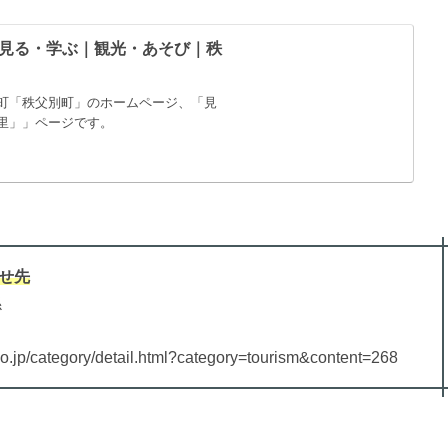
見る・学ぶ｜観光・あそび｜秩
町「秩父別町」のホームページ、「見
里」」ページです。
せ先
係
.jp/category/detail.html?category=tourism&content=268