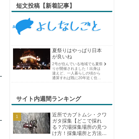
短文投稿【新着記事】
夏祭りはやっぱり日本
が良いね
2号が住んでいる地域でも夏祭
りが開催されました！出身は
違えど、一人暮らしの頃から
通算すれば既に20年近く住ん
でいる場所の夏祭りです。や
っぱり日付けが近くなると楽
しみな気持ちが膨らんできま
す。そして、それは2号嫁も同
サイト内週間ランキング
じようで、夏祭りが近いづい...
近所でカブトムシ・クワ
ガタ採集【どこで採れ
る？穴場採集場所の見つ
け方！採集場所と方法や