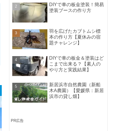
ポイントの紹介】
DIYで車の板金塗装！簡易
塗装ブースの作り方
羽を広げたカブトムシ標
本の作り方【夏休みの宿
題チャレンジ】
DIYで車の板金＆塗装はど
こまで出来る？【素人の
やり方と実践結果】
新居浜市自然農園（新船
木A農園）【愛媛県：新居
浜市の貸し畑】
PR広告