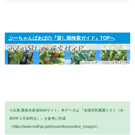
ぶーちゃんばあばの『貸し畑検索ガイド』TOPへ
※出典:農林水産省Webサイト。本データは 『全国市民農園リスト（令
和5年３月末時点）』を参考に作成
（https://www.maff.go.jp/j/nousin/kouryu/tosi_nougyo/）