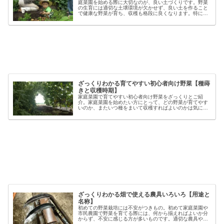
庭菜園を始める際に大切なのが、良い土づくりです。野菜
の生育には適切な土壌環境が欠かせず、良い土を作ること
で健康な野菜が育ち、収穫も格段に良くなります。特に初
心者の方にとっては、土づくりの基本を押さえることが、
家庭菜園で失敗しないコツと言える...
ざっくりわかる育てやすい初心者向け野菜【種蒔
きと収穫時期】
家庭菜園で育てやすい初心者向け野菜をざっくりとご紹
介。家庭菜園を始めたい方にとって、どの野菜が育てやす
いのか、またいつ種をまいて収穫すればよいのかは気にな
るポイントです。野菜には品種ごとの特徴があり、同じ種
類でも「早生」「中生」「晩生」など...
ざっくりわかる畑で使える農具いろいろ【用途と
名称】
初めての野菜栽培には不安がつきもの。初めて家庭菜園や
市民農園で野菜を育てる際には、何から揃えればよいか分
からず、不安に感じる方が多いものです。適切な農具や資