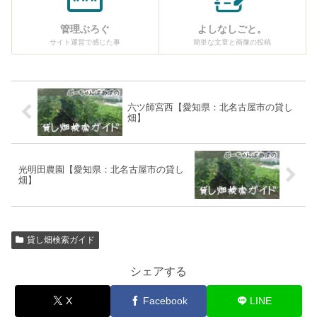
管理ぶろぐ
よしなしごと。
サイト運営で感じた事
簡単な文章と画像の投稿
六ツ師宮西【愛知県：北名古屋市の貸し
畑】
光明田農園【愛知県：北名古屋市の貸し
畑】
貸し畑検索ガイド
シェアする
X
Facebook
LINE