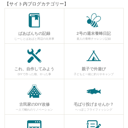
【サイト内ブログカテゴリー】
ばあばんちの記録
2号の週末養蜂日記
じーじとばあばと周辺の出来事
素人の養蜂チャレンジ記録
これ、自作してみよう
親子で外遊び
DIYで作った物、やった事
子どもと一緒に釣りやキャンプ
古民家のDIY改修
毛ばり投げませんか？
一人で離れのリノベーション
へっぽこフライフィッシング