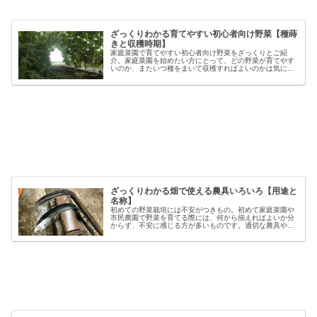
ざっくりわかる育てやすい初心者向け野菜【種蒔
きと収穫時期】
家庭菜園で育てやすい初心者向け野菜をざっくりとご紹
介。家庭菜園を始めたい方にとって、どの野菜が育てやす
いのか、またいつ種をまいて収穫すればよいのかは気にな
るポイントです。野菜には品種ごとの特徴があり、同じ種
類でも「早生」「中生」「晩生」など...
ざっくりわかる畑で使える農具いろいろ【用途と
名称】
初めての野菜栽培には不安がつきもの。初めて家庭菜園や
市民農園で野菜を育てる際には、何から揃えればよいか分
からず、不安に感じる方が多いものです。適切な農具や資
材を使うことで、作業の効率や栽培の成功率は大きく向上
しますが、種類も多く、初心者には...