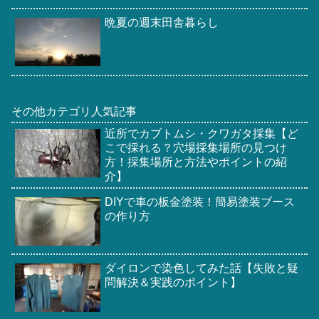
晩夏の週末田舎暮らし
その他カテゴリ人気記事
近所でカブトムシ・クワガタ採集【ど
こで採れる？穴場採集場所の見つけ
方！採集場所と方法やポイントの紹
介】
DIYで車の板金塗装！簡易塗装ブース
の作り方
ダイロンで染色してみた話【失敗と疑
問解決＆実践のポイント】