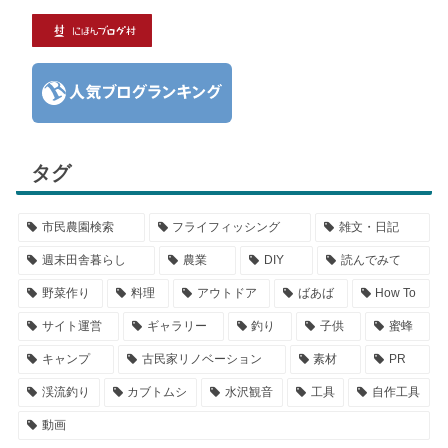
タグ
市民農園検索
フライフィッシング
雑文・日記
週末田舎暮らし
農業
DIY
読んでみて
野菜作り
料理
アウトドア
ばあば
How To
サイト運営
ギャラリー
釣り
子供
蜜蜂
キャンプ
古民家リノベーション
素材
PR
渓流釣り
カブトムシ
水沢観音
工具
自作工具
動画