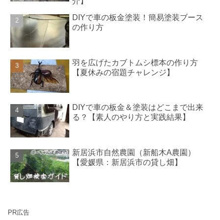
介】
DIYで車の板金塗装！簡易塗装ブース
の作り方
羽を広げたカブトムシ標本の作り方
【夏休みの宿題チャレンジ】
DIYで車の板金＆塗装はどこまで出来
る？【素人のやり方と実践結果】
新居浜市自然農園（新船木A農園）
【愛媛県：新居浜市の貸し畑】
PR広告