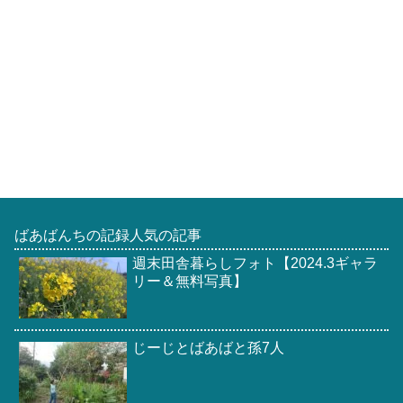
ばあばんちの記録人気の記事
週末田舎暮らしフォト【2024.3ギャラ
リー＆無料写真】
じーじとばあばと孫7人