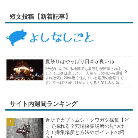
短文投稿【新着記事】
夏祭りはやっぱり日本が良いね
2号が住んでいる地域でも夏祭りが開催されま
した！出身は違えど、一人暮らしの頃から通算
すれば既に20年近く住んでいる場所の夏祭りで
す。やっぱり日付けが近くなると楽しみな気持
ちが膨らんできます。そして、それは2号嫁も
同じようで、夏祭りが近いづい...
サイト内週間ランキング
近所でカブトムシ・クワガタ採集【ど
こで採れる？穴場採集場所の見つけ
方！採集場所と方法やポイントの紹