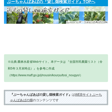
ぶーちゃんばあばの『貸し畑検索ガイド』TOPへ
※出典:農林水産省Webサイト。本データは 『全国市民農園リスト（令
和5年３月末時点）』を参考に作成
（https://www.maff.go.jp/j/nousin/kouryu/tosi_nougyo/）
『ぶーちゃんばあばの貸し畑検索ガイド』
は
WEBサイトぶーち
ゃんばあばの畑
のコンテンツです