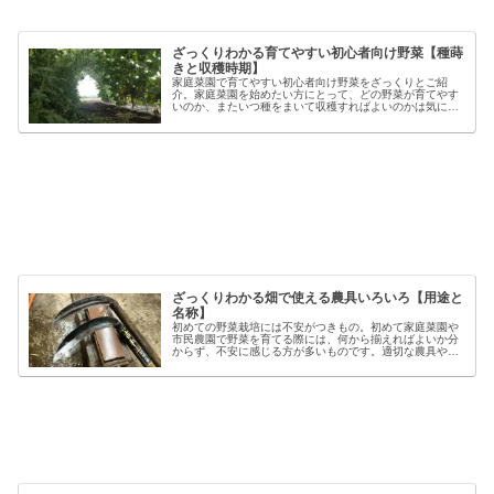
ざっくりわかる育てやすい初心者向け野菜【種蒔
きと収穫時期】
家庭菜園で育てやすい初心者向け野菜をざっくりとご紹
介。家庭菜園を始めたい方にとって、どの野菜が育てやす
いのか、またいつ種をまいて収穫すればよいのかは気にな
るポイントです。野菜には品種ごとの特徴があり、同じ種
類でも「早生」「中生」「晩生」など...
ざっくりわかる畑で使える農具いろいろ【用途と
名称】
初めての野菜栽培には不安がつきもの。初めて家庭菜園や
市民農園で野菜を育てる際には、何から揃えればよいか分
からず、不安に感じる方が多いものです。適切な農具や資
材を使うことで、作業の効率や栽培の成功率は大きく向上
しますが、種類も多く、初心者には...