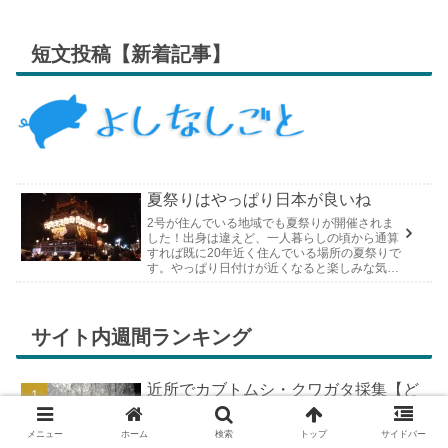
短文投稿【新着記事】
夏祭りはやっぱり日本が良いね
2号が住んでいる地域でも夏祭りが開催されま
した！出身は違えど、一人暮らしの頃から通算
すれば既に20年近く住んでいる場所の夏祭りで
す。やっぱり日付けが近くなると楽しみな気持
ちが膨らんできます。そして、それは2号嫁も
同じようで、夏祭りが近いづい...
サイト内週間ランキング
近所でカブトムシ・クワガタ採集【ど
こで採れる？穴場採集場所の見つけ
方！採集場所と方法やポイントの紹
メニュー
ホーム
検索
トップ
サイドバー