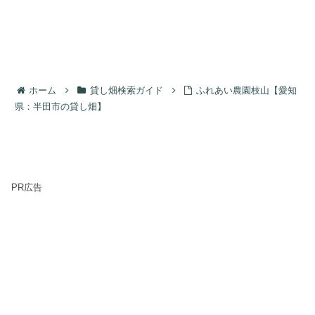
ホーム
貸し畑検索ガイド
ふれあい農園枝山【愛知
県：半田市の貸し畑】
PR広告