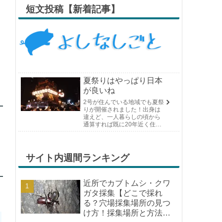
短文投稿【新着記事】
夏祭りはやっぱり日本
が良いね
2号が住んでいる地域でも夏祭
りが開催されました！出身は
違えど、一人暮らしの頃から
通算すれば既に20年近く住ん
でいる場所の夏祭りです。や
っぱり日付けが近くなると楽
しみな気持ちが膨らんできま
す。そして、それは2号嫁も同
サイト内週間ランキング
じようで、夏祭りが近いづい...
近所でカブトムシ・クワ
ガタ採集【どこで採れ
る？穴場採集場所の見つ
け方！採集場所と方法や