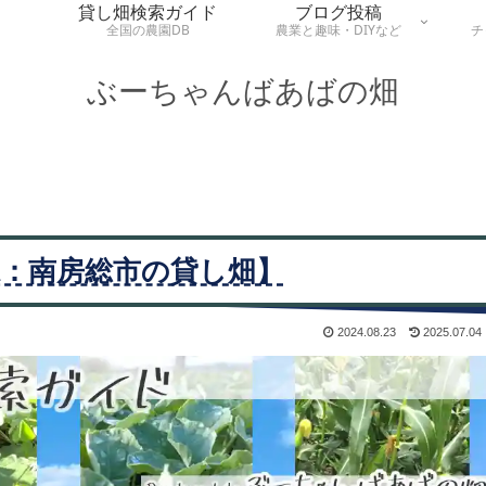
貸し畑検索ガイド
ブログ投稿
全国の農園DB
農業と趣味・DIYなど
チ
ぶーちゃんばあばの畑
：南房総市の貸し畑】
2024.08.23
2025.07.04