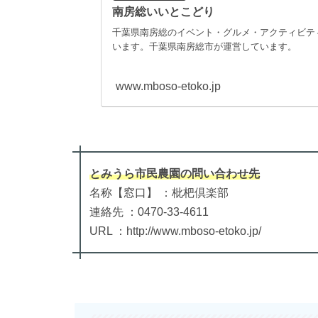
南房総いいとこどり
千葉県南房総のイベント・グルメ・アクティビテ
います。千葉県南房総市が運営しています。
www.mboso-etoko.jp
とみうら市民農園
の
問い合わせ先
名称【窓口】 ：枇杷倶楽部
連絡先 ：0470-33-4611
URL ：http://www.mboso-etoko.jp/