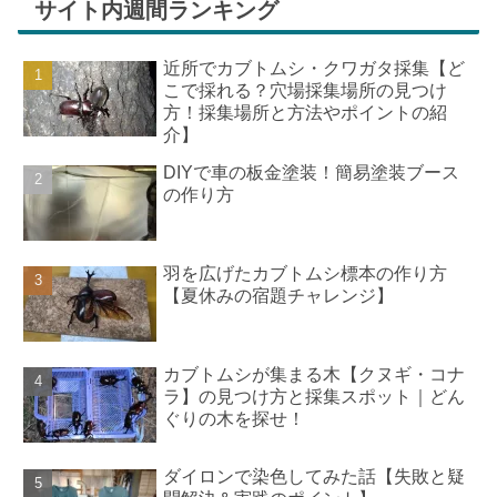
サイト内週間ランキング
近所でカブトムシ・クワガタ採集【ど
こで採れる？穴場採集場所の見つけ
方！採集場所と方法やポイントの紹
介】
DIYで車の板金塗装！簡易塗装ブース
の作り方
羽を広げたカブトムシ標本の作り方
【夏休みの宿題チャレンジ】
カブトムシが集まる木【クヌギ・コナ
ラ】の見つけ方と採集スポット｜どん
ぐりの木を探せ！
ダイロンで染色してみた話【失敗と疑