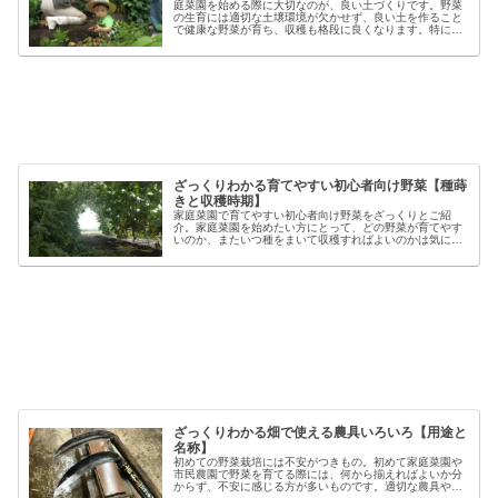
庭菜園を始める際に大切なのが、良い土づくりです。野菜
の生育には適切な土壌環境が欠かせず、良い土を作ること
で健康な野菜が育ち、収穫も格段に良くなります。特に初
心者の方にとっては、土づくりの基本を押さえることが、
家庭菜園で失敗しないコツと言える...
ざっくりわかる育てやすい初心者向け野菜【種蒔
きと収穫時期】
家庭菜園で育てやすい初心者向け野菜をざっくりとご紹
介。家庭菜園を始めたい方にとって、どの野菜が育てやす
いのか、またいつ種をまいて収穫すればよいのかは気にな
るポイントです。野菜には品種ごとの特徴があり、同じ種
類でも「早生」「中生」「晩生」など...
ざっくりわかる畑で使える農具いろいろ【用途と
名称】
初めての野菜栽培には不安がつきもの。初めて家庭菜園や
市民農園で野菜を育てる際には、何から揃えればよいか分
からず、不安に感じる方が多いものです。適切な農具や資