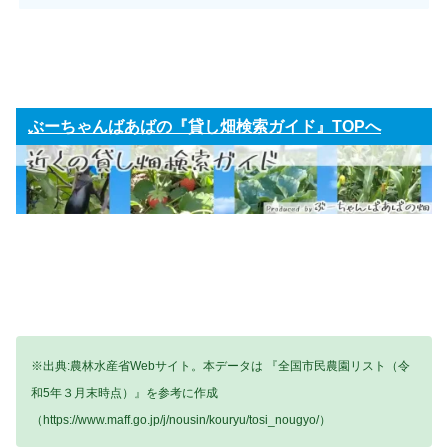
ぶーちゃんばあばの『貸し畑検索ガイド』TOPへ
※出典:農林水産省Webサイト。本データは 『全国市民農園リスト（令
和5年３月末時点）』を参考に作成
（https://www.maff.go.jp/j/nousin/kouryu/tosi_nougyo/）