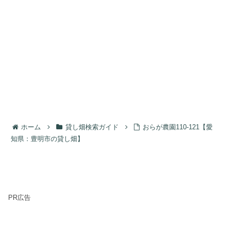
ホーム
貸し畑検索ガイド
おらが農園110-121【愛
知県：豊明市の貸し畑】
PR広告