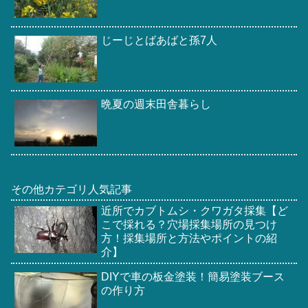
じーじとばあばと孫7人
晩夏の週末田舎暮らし
その他カテゴリ人気記事
近所でカブトムシ・クワガタ採集【ど
こで採れる？穴場採集場所の見つけ
方！採集場所と方法やポイントの紹
介】
DIYで車の板金塗装！簡易塗装ブース
の作り方