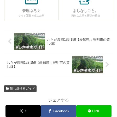
管理ぶろぐ
よしなしごと。
サイト運営で感じた事
簡単な文章と画像の投稿
おらが農園186-189【愛知県：豊明市の貸
し畑】
おらが農園152-156【愛知県：豊明市の貸
し畑】
貸し畑検索ガイド
シェアする
X
Facebook
LINE