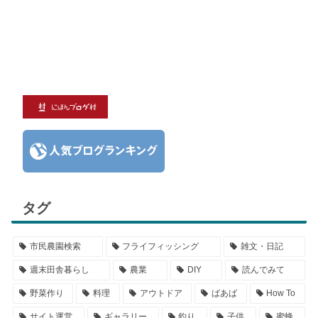
タグ
市民農園検索
フライフィッシング
雑文・日記
週末田舎暮らし
農業
DIY
読んでみて
野菜作り
料理
アウトドア
ばあば
How To
サイト運営
ギャラリー
釣り
子供
蜜蜂