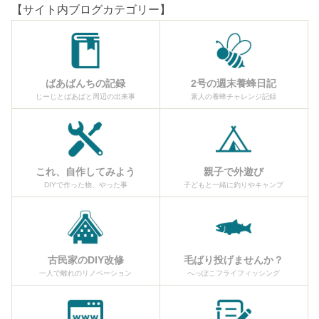
【サイト内ブログカテゴリー】
ばあばんちの記録
2号の週末養蜂日記
じーじとばあばと周辺の出来事
素人の養蜂チャレンジ記録
これ、自作してみよう
親子で外遊び
DIYで作った物、やった事
子どもと一緒に釣りやキャンプ
古民家のDIY改修
毛ばり投げませんか？
一人で離れのリノベーション
へっぽこフライフィッシング