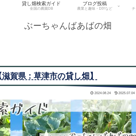
貸し畑検索ガイド
ブログ投稿
全国の農園DB
農業と趣味・DIYなど
チ
ぶーちゃんばあばの畑
【滋賀県：草津市の貸し畑】
2024.08.24
2025.07.04