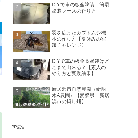
ポイントの紹介】
DIYで車の板金塗装！簡易
塗装ブースの作り方
羽を広げたカブトムシ標
本の作り方【夏休みの宿
題チャレンジ】
DIYで車の板金＆塗装はど
こまで出来る？【素人の
やり方と実践結果】
新居浜市自然農園（新船
木A農園）【愛媛県：新居
浜市の貸し畑】
PR広告