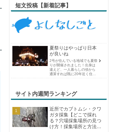
短文投稿【新着記事】
夏祭りはやっぱり日本
が良いね
2号が住んでいる地域でも夏祭
りが開催されました！出身は
違えど、一人暮らしの頃から
通算すれば既に20年近く住ん
でいる場所の夏祭りです。や
っぱり日付けが近くなると楽
しみな気持ちが膨らんできま
す。そして、それは2号嫁も同
サイト内週間ランキング
じようで、夏祭りが近いづい...
近所でカブトムシ・クワ
ガタ採集【どこで採れ
る？穴場採集場所の見つ
け方！採集場所と方法や