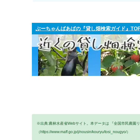
ぶーちゃんばあばの『貸し畑検索ガイド』TO
※出典:農林水産省Webサイト。本データは 『全国市民農園
（https://www.maff.go.jp/j/nousin/kouryu/tosi_nougyo/）