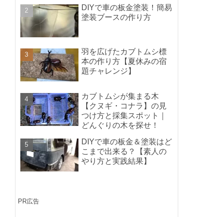
ポイントの紹介】
DIYで車の板金塗装！簡易
塗装ブースの作り方
羽を広げたカブトムシ標
本の作り方【夏休みの宿
題チャレンジ】
カブトムシが集まる木
【クヌギ・コナラ】の見
つけ方と採集スポット｜
どんぐりの木を探せ！
DIYで車の板金＆塗装はど
こまで出来る？【素人の
やり方と実践結果】
PR広告