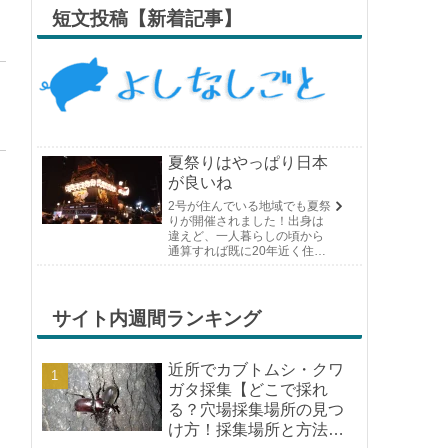
短文投稿【新着記事】
夏祭りはやっぱり日本
が良いね
2号が住んでいる地域でも夏祭
りが開催されました！出身は
違えど、一人暮らしの頃から
通算すれば既に20年近く住ん
でいる場所の夏祭りです。や
っぱり日付けが近くなると楽
しみな気持ちが膨らんできま
す。そして、それは2号嫁も同
サイト内週間ランキング
じようで、夏祭りが近いづい...
近所でカブトムシ・クワ
ガタ採集【どこで採れ
る？穴場採集場所の見つ
け方！採集場所と方法や