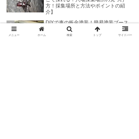
方！採集場所と方法やポイントの紹
介】
DIYで車の板金塗装！簡易塗装ブース
の作り方
メニュー
ホーム
検索
トップ
サイドバー
DIYで車の板金＆塗装はどこまで出来
る？【素人のやり方と実践結果】
カブトムシが集まる木【クヌギ・コナ
ラ】の見つけ方と採集スポット｜どん
ぐりの木を探せ！
羽を広げたカブトムシ標本の作り方
【夏休みの宿題チャレンジ】