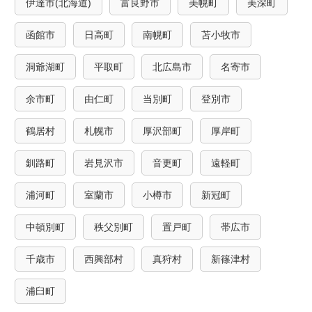
伊達市(北海道)
富良野市
美幌町
美深町
函館市
日高町
南幌町
苫小牧市
洞爺湖町
平取町
北広島市
名寄市
余市町
由仁町
当別町
登別市
鶴居村
札幌市
厚沢部町
厚岸町
釧路町
岩見沢市
音更町
遠軽町
浦河町
室蘭市
小樽市
新冠町
中頓別町
秩父別町
置戸町
帯広市
千歳市
西興部村
真狩村
新篠津村
浦臼町