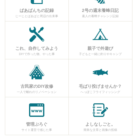
ばあばんちの記録
2号の週末養蜂日記
じーじとばあばと周辺の出来事
素人の養蜂チャレンジ記録
これ、自作してみよう
親子で外遊び
DIYで作った物、やった事
子どもと一緒に釣りやキャンプ
古民家のDIY改修
毛ばり投げませんか？
一人で離れのリノベーション
へっぽこフライフィッシング
管理ぶろぐ
よしなしごと。
サイト運営で感じた事
簡単な文章と画像の投稿