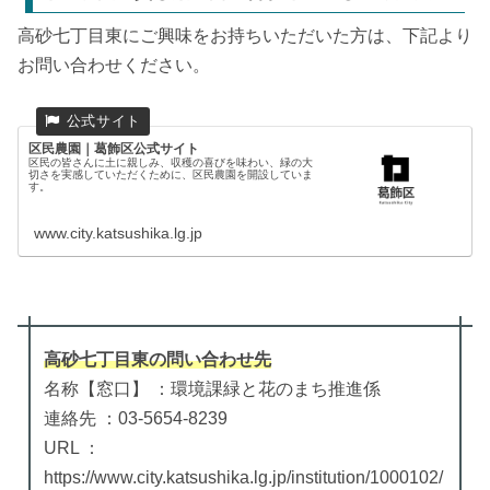
高砂七丁目東にご興味をお持ちいただいた方は、下記より
お問い合わせください。
区民農園｜葛飾区公式サイト
区民の皆さんに土に親しみ、収穫の喜びを味わい、緑の大
切さを実感していただくために、区民農園を開設していま
す。
www.city.katsushika.lg.jp
高砂七丁目東
の
問い合わせ先
名称【窓口】 ：環境課緑と花のまち推進係
連絡先 ：03-5654-8239
URL ：
https://www.city.katsushika.lg.jp/institution/1000102/