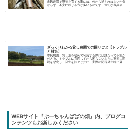
市民農園で野菜を育てる際には、何から揃えればよいか分
からず、不安に感じる方が多いものです。適切な農具や資
材を使うことで、作業の効率や栽培の成功率は大きく向上
しますが、種類も多く、初心者には...
ざっくりわかる貸し農園での困りごと【トラブル
と対策】
市民農園、貸し畑を初めて利用する際には誰だって不安が
付き物。トラブルに直面してから困らないように事前に問
題を想定し、発生を防ぐと共に、実際の問題発生時に落ち
着いた対応が出来るよう準備しましょう。貸し農園での
【困った】と【トラブル】困りごとト...
WEBサイト『ぶーちゃんばばの畑』内、ブログコ
ンテンツもお楽しみください