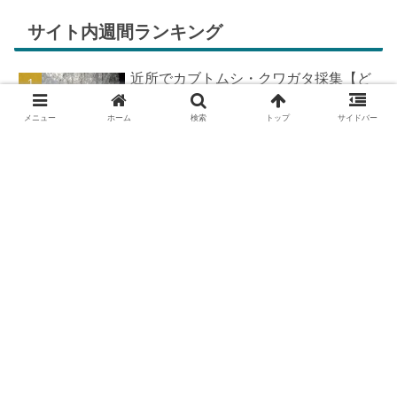
サイト内週間ランキング
近所でカブトムシ・クワガタ採集【ど
こで採れる？穴場採集場所の見つけ
方！採集場所と方法やポイントの紹
メニュー
ホーム
検索
トップ
サイドバー
介】
DIYで車の板金塗装！簡易塗装ブース
の作り方
DIYで車の板金＆塗装はどこまで出来
る？【素人のやり方と実践結果】
カブトムシが集まる木【クヌギ・コナ
ラ】の見つけ方と採集スポット｜どん
ぐりの木を探せ！