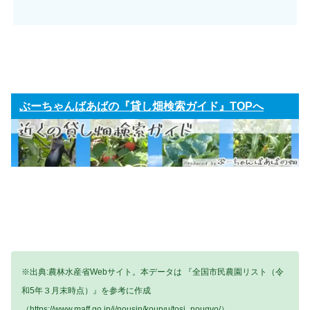
ぶーちゃんばあばの『貸し畑検索ガイド』TOPへ
※出典:農林水産省Webサイト。本データは 『全国市民農園リスト（令
和5年３月末時点）』を参考に作成
（https://www.maff.go.jp/j/nousin/kouryu/tosi_nougyo/）