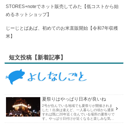
STORES+noteでネット販売してみた【低コストから始
めるネットショップ】
じーじとばあば、初めてのお米直販開始【令和7年収穫
米】
短文投稿【新着記事】
夏祭りはやっぱり日本が良いね
2号が住んでいる地域でも夏祭りが開催されま
した！出身は違えど、一人暮らしの頃から通算
すれば既に20年近く住んでいる場所の夏祭りで
す。やっぱり日付けが近くなると楽しみな気持
ちが膨らんできます。そして、それは2号嫁も
同じようで、夏祭りが近いづい...