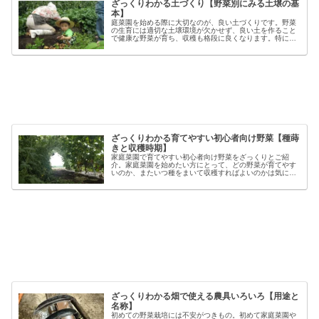
ざっくりわかる土づくり【野菜別にみる土壌の基
本】
庭菜園を始める際に大切なのが、良い土づくりです。野菜
の生育には適切な土壌環境が欠かせず、良い土を作ること
で健康な野菜が育ち、収穫も格段に良くなります。特に初
心者の方にとっては、土づくりの基本を押さえることが、
家庭菜園で失敗しないコツと言える...
ざっくりわかる育てやすい初心者向け野菜【種蒔
きと収穫時期】
家庭菜園で育てやすい初心者向け野菜をざっくりとご紹
介。家庭菜園を始めたい方にとって、どの野菜が育てやす
いのか、またいつ種をまいて収穫すればよいのかは気にな
るポイントです。野菜には品種ごとの特徴があり、同じ種
類でも「早生」「中生」「晩生」など...
ざっくりわかる畑で使える農具いろいろ【用途と
名称】
初めての野菜栽培には不安がつきもの。初めて家庭菜園や