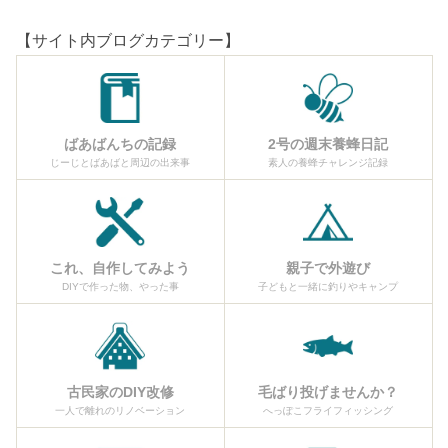
【サイト内ブログカテゴリー】
ばあばんちの記録
2号の週末養蜂日記
じーじとばあばと周辺の出来事
素人の養蜂チャレンジ記録
これ、自作してみよう
親子で外遊び
DIYで作った物、やった事
子どもと一緒に釣りやキャンプ
古民家のDIY改修
毛ばり投げませんか？
一人で離れのリノベーション
へっぽこフライフィッシング