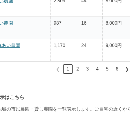
い農園
2,809
44
8,000円
い農園
987
16
8,000円
れあい農園
1,170
24
9,000円
1
2
3
4
5
6
❮
❯
示はこちら
地域の市民農園・貸し農園を一覧表示します。ご自宅の近くか