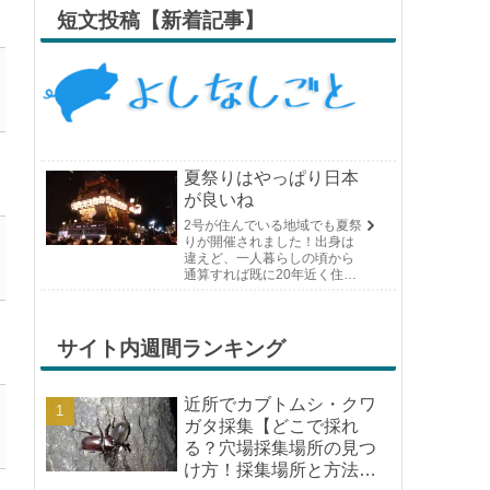
短文投稿【新着記事】
夏祭りはやっぱり日本
が良いね
2号が住んでいる地域でも夏祭
りが開催されました！出身は
違えど、一人暮らしの頃から
通算すれば既に20年近く住ん
でいる場所の夏祭りです。や
っぱり日付けが近くなると楽
しみな気持ちが膨らんできま
す。そして、それは2号嫁も同
サイト内週間ランキング
じようで、夏祭りが近いづい...
近所でカブトムシ・クワ
ガタ採集【どこで採れ
る？穴場採集場所の見つ
け方！採集場所と方法や