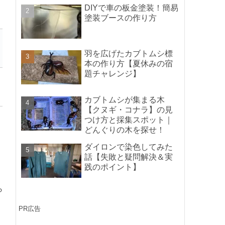
ポイントの紹介】
DIYで車の板金塗装！簡易
塗装ブースの作り方
羽を広げたカブトムシ標
本の作り方【夏休みの宿
題チャレンジ】
カブトムシが集まる木
【クヌギ・コナラ】の見
つけ方と採集スポット｜
どんぐりの木を探せ！
ダイロンで染色してみた
話【失敗と疑問解決＆実
践のポイント】
ら
PR広告