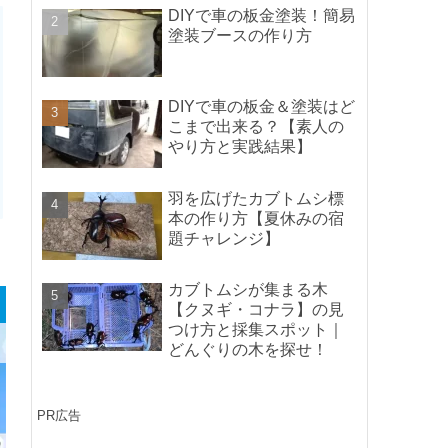
ポイントの紹介】
DIYで車の板金塗装！簡易
塗装ブースの作り方
DIYで車の板金＆塗装はど
こまで出来る？【素人の
やり方と実践結果】
羽を広げたカブトムシ標
本の作り方【夏休みの宿
題チャレンジ】
カブトムシが集まる木
【クヌギ・コナラ】の見
つけ方と採集スポット｜
どんぐりの木を探せ！
PR広告