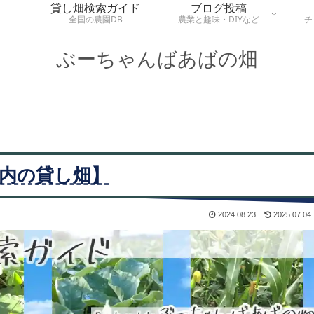
貸し畑検索ガイド
ブログ投稿
全国の農園DB
農業と趣味・DIYなど
チ
ぶーちゃんばあばの畑
区内の貸し畑】
2024.08.23
2025.07.04