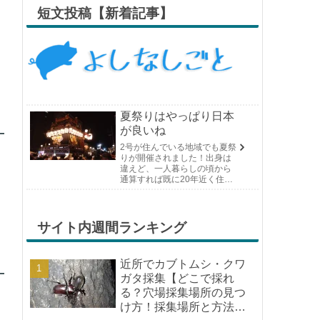
短文投稿【新着記事】
夏祭りはやっぱり日本
が良いね
2号が住んでいる地域でも夏祭
りが開催されました！出身は
違えど、一人暮らしの頃から
通算すれば既に20年近く住ん
でいる場所の夏祭りです。や
っぱり日付けが近くなると楽
しみな気持ちが膨らんできま
す。そして、それは2号嫁も同
サイト内週間ランキング
じようで、夏祭りが近いづい...
近所でカブトムシ・クワ
ガタ採集【どこで採れ
る？穴場採集場所の見つ
け方！採集場所と方法や