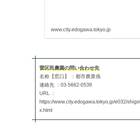
www.city.edogawa.tokyo.jp
雷区民農園
の
問い合わせ先
名称【窓口】 ：都市農業係
連絡先 ：03-5662-0539
URL ：
https://www.city.edogawa.tokyo.jp/e032/shi
x.html