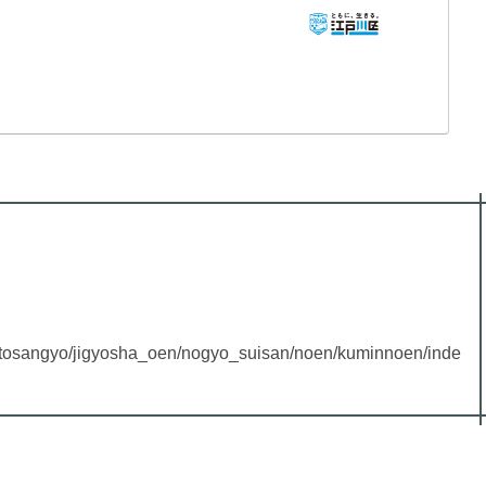
gotosangyo/jigyosha_oen/nogyo_suisan/noen/kuminnoen/inde