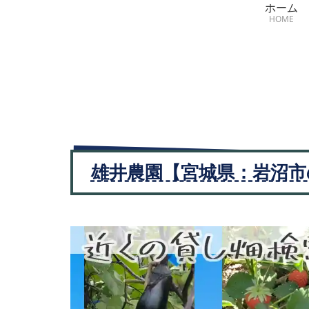
ホーム
HOME
雄井農園【宮城県：岩沼市