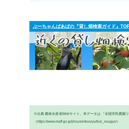
ぶーちゃんばあばの『貸し畑検索ガイド』TO
※出典:農林水産省Webサイト。本データは 『全国市民農園
（https://www.maff.go.jp/j/nousin/kouryu/tosi_nougyo/）