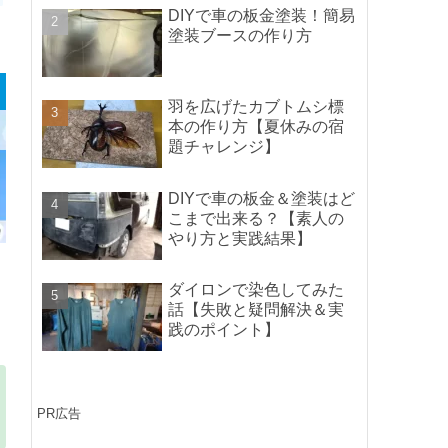
ポイントの紹介】
DIYで車の板金塗装！簡易
塗装ブースの作り方
羽を広げたカブトムシ標
本の作り方【夏休みの宿
題チャレンジ】
DIYで車の板金＆塗装はど
こまで出来る？【素人の
やり方と実践結果】
ダイロンで染色してみた
話【失敗と疑問解決＆実
践のポイント】
PR広告