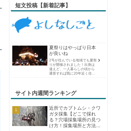
短文投稿【新着記事】
夏祭りはやっぱり日本
が良いね
2号が住んでいる地域でも夏祭
りが開催されました！出身は
違えど、一人暮らしの頃から
通算すれば既に20年近く住ん
でいる場所の夏祭りです。や
っぱり日付けが近くなると楽
しみな気持ちが膨らんできま
す。そして、それは2号嫁も同
サイト内週間ランキング
じようで、夏祭りが近いづい...
近所でカブトムシ・クワ
ガタ採集【どこで採れ
る？穴場採集場所の見つ
け方！採集場所と方法や