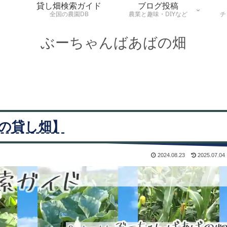
貸し畑検索ガイド
ブログ投稿
全国の農園DB
農業と趣味・DIYなど
チ
ぶーちゃんばあばの畑
の貸し畑】
2024.08.23
2025.07.04