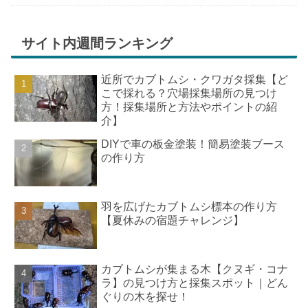
ちが膨らんできます。そして、それは2号嫁も
同じようで、夏祭りが近いづい...
サイト内週間ランキング
近所でカブトムシ・クワガタ採集【ど
こで採れる？穴場採集場所の見つけ
方！採集場所と方法やポイントの紹
介】
DIYで車の板金塗装！簡易塗装ブース
の作り方
羽を広げたカブトムシ標本の作り方
【夏休みの宿題チャレンジ】
カブトムシが集まる木【クヌギ・コナ
ラ】の見つけ方と採集スポット｜どん
ぐりの木を探せ！