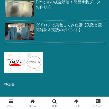
DIYで車の板金塗装！簡易塗装ブース
の作り方
ダイロンで染色してみた話【失敗と疑
問解決＆実践のポイント】
PR広告
メニュー
ホーム
検索
トップ
サイドバー