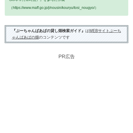
（https://www.maff.go.jp/j/nousin/kouryu/tosi_nougyo/）
『ぶーちゃんばあばの貸し畑検索ガイド』
は
WEBサイトぶーち
ゃんばあばの畑
のコンテンツです
PR広告