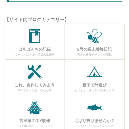
【サイト内ブログカテゴリー】
ばあばんちの記録
2号の週末養蜂日記
じーじとばあばと周辺の出来事
素人の養蜂チャレンジ記録
これ、自作してみよう
親子で外遊び
DIYで作った物、やった事
子どもと一緒に釣りやキャンプ
古民家のDIY改修
毛ばり投げませんか？
一人で離れのリノベーション
へっぽこフライフィッシング