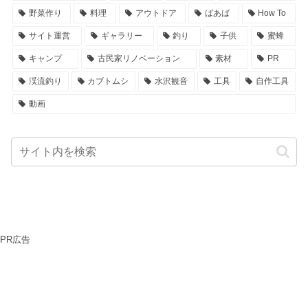
野菜作り
料理
アウトドア
ばあば
How To
サイト運営
ギャラリー
釣り
子供
蜜蜂
キャンプ
古民家リノベーション
素材
PR
渓流釣り
カブトムシ
水沢観音
工具
自作工具
動画
PR広告