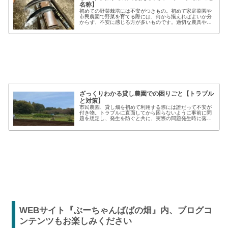
名称】
初めての野菜栽培には不安がつきもの。初めて家庭菜園や
市民農園で野菜を育てる際には、何から揃えればよいか分
からず、不安に感じる方が多いものです。適切な農具や資
材を使うことで、作業の効率や栽培の成功率は大きく向上
しますが、種類も多く、初心者には...
ざっくりわかる貸し農園での困りごと【トラブル
と対策】
市民農園、貸し畑を初めて利用する際には誰だって不安が
付き物。トラブルに直面してから困らないように事前に問
題を想定し、発生を防ぐと共に、実際の問題発生時に落ち
着いた対応が出来るよう準備しましょう。貸し農園での
【困った】と【トラブル】困りごとト...
WEBサイト『ぶーちゃんばばの畑』内、ブログコ
ンテンツもお楽しみください