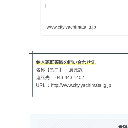
]
www.city.yachimata.lg.jp
鈴木家庭菜園
の
問い合わせ先
名称【窓口】 ：農政課
連絡先 ：043-443-1402
URL ：http://www.city.yachimata.lg.jp
近隣