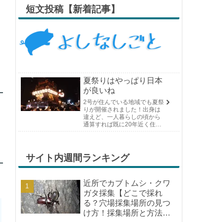
短文投稿【新着記事】
夏祭りはやっぱり日本
が良いね
2号が住んでいる地域でも夏祭
りが開催されました！出身は
違えど、一人暮らしの頃から
通算すれば既に20年近く住ん
でいる場所の夏祭りです。や
っぱり日付けが近くなると楽
しみな気持ちが膨らんできま
す。そして、それは2号嫁も同
サイト内週間ランキング
じようで、夏祭りが近いづい...
近所でカブトムシ・クワ
ガタ採集【どこで採れ
る？穴場採集場所の見つ
け方！採集場所と方法や