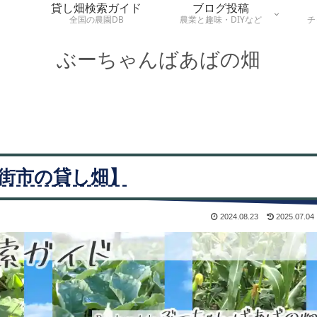
貸し畑検索ガイド
ブログ投稿
全国の農園DB
農業と趣味・DIYなど
チ
ぶーちゃんばあばの畑
街市の貸し畑】
2024.08.23
2025.07.04