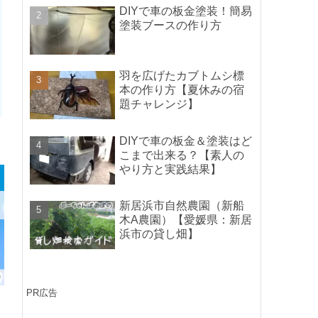
ポイントの紹介】
DIYで車の板金塗装！簡易
塗装ブースの作り方
羽を広げたカブトムシ標
本の作り方【夏休みの宿
題チャレンジ】
DIYで車の板金＆塗装はど
こまで出来る？【素人の
やり方と実践結果】
新居浜市自然農園（新船
木A農園）【愛媛県：新居
浜市の貸し畑】
PR広告