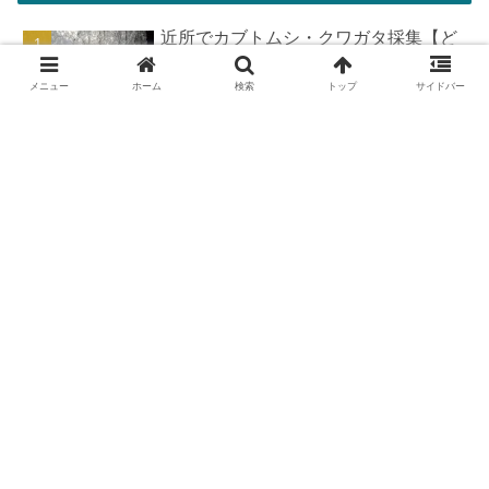
近所でカブトムシ・クワガタ採集【ど
こで採れる？穴場採集場所の見つけ
方！採集場所と方法やポイントの紹
メニュー
ホーム
検索
トップ
サイドバー
介】
DIYで車の板金塗装！簡易塗装ブース
の作り方
羽を広げたカブトムシ標本の作り方
【夏休みの宿題チャレンジ】
カブトムシが集まる木【クヌギ・コナ
ラ】の見つけ方と採集スポット｜どん
ぐりの木を探せ！
ダイロンで染色してみた話【失敗と疑
問解決＆実践のポイント】