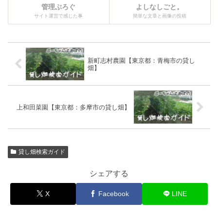
管理ぶろぐ
よしなしごと。
サイト運営で感じた事
簡単な文章と画像の投稿
新町志村農園【東京都：青梅市の貸し
畑】
上和田菜園【東京都：多摩市の貸し畑】
貸し畑検索ガイド
シェアする
X
Facebook
LINE