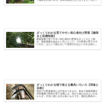
心者の方にとっては、土づくりの基本を押さえることが、
家庭菜園で失敗しないコツと言える...
ざっくりわかる育てやすい初心者向け野菜【種蒔
きと収穫時期】
家庭菜園で育てやすい初心者向け野菜をざっくりとご紹
介。家庭菜園を始めたい方にとって、どの野菜が育てやす
いのか、またいつ種をまいて収穫すればよいのかは気にな
るポイントです。野菜には品種ごとの特徴があり、同じ種
類でも「早生」「中生」「晩生」など...
ざっくりわかる畑で使える農具いろいろ【用途と
名称】
初めての野菜栽培には不安がつきもの。初めて家庭菜園や
市民農園で野菜を育てる際には、何から揃えればよいか分
からず、不安に感じる方が多いものです。適切な農具や資
材を使うことで、作業の効率や栽培の成功率は大きく向上
しますが、種類も多く、初心者には...