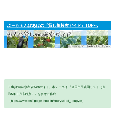
ぶーちゃんばあばの『貸し畑検索ガイド』TOPへ
※出典:農林水産省Webサイト。本データは 『全国市民農園リスト（令
和5年３月末時点）』を参考に作成
（https://www.maff.go.jp/j/nousin/kouryu/tosi_nougyo/）