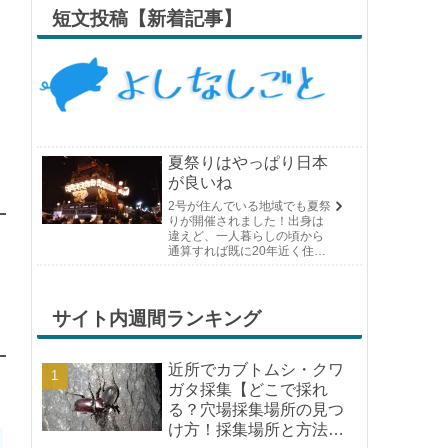
短文投稿【新着記事】
夏祭りはやっぱり日本
が良いね
2号が住んでいる地域でも夏祭
りが開催されました！出身は
違えど、一人暮らしの頃から
通算すれば既に20年近く住ん
でいる場所の夏祭りです。や
っぱり日付けが近くなると楽
しみな気持ちが膨らんできま
す。そして、それは2号嫁も同
サイト内週間ランキング
じようで、夏祭りが近いづい...
近所でカブトムシ・クワ
ガタ採集【どこで採れ
る？穴場採集場所の見つ
け方！採集場所と方法や