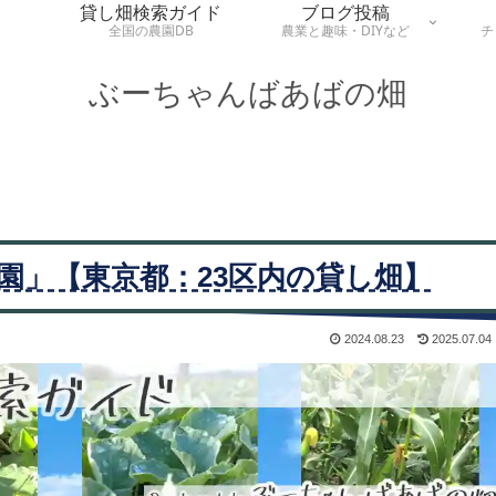
貸し畑検索ガイド
ブログ投稿
全国の農園DB
農業と趣味・DIYなど
チ
ぶーちゃんばあばの畑
園」【東京都：23区内の貸し畑】
2024.08.23
2025.07.04