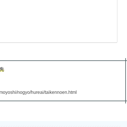
先
omoyoshi/nogyo/hureai/taikennoen.html