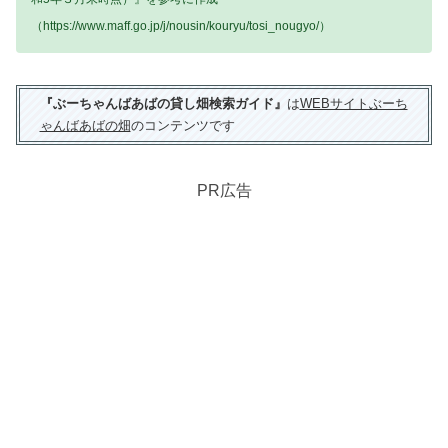
（https://www.maff.go.jp/j/nousin/kouryu/tosi_nougyo/）
『ぶーちゃんばあばの貸し畑検索ガイド』
は
WEBサイトぶーち
ゃんばあばの畑
のコンテンツです
PR広告