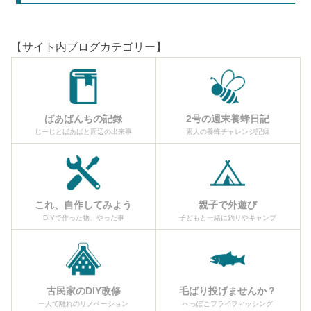
【サイト内ブログカテゴリー】
ばあばんちの記録
2号の週末養蜂日記
じーじとばあばと周辺の出来事
素人の養蜂チャレンジ記録
これ、自作してみよう
親子で外遊び
DIYで作った物、やった事
子どもと一緒に釣りやキャンプ
古民家のDIY改修
毛ばり投げませんか？
一人で離れのリノベーション
へっぽこフライフィッシング