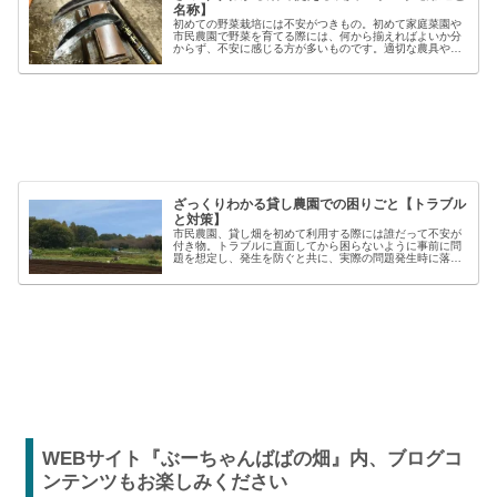
名称】
初めての野菜栽培には不安がつきもの。初めて家庭菜園や
市民農園で野菜を育てる際には、何から揃えればよいか分
からず、不安に感じる方が多いものです。適切な農具や資
材を使うことで、作業の効率や栽培の成功率は大きく向上
しますが、種類も多く、初心者には...
ざっくりわかる貸し農園での困りごと【トラブル
と対策】
市民農園、貸し畑を初めて利用する際には誰だって不安が
付き物。トラブルに直面してから困らないように事前に問
題を想定し、発生を防ぐと共に、実際の問題発生時に落ち
着いた対応が出来るよう準備しましょう。貸し農園での
【困った】と【トラブル】困りごとト...
WEBサイト『ぶーちゃんばばの畑』内、ブログコ
ンテンツもお楽しみください