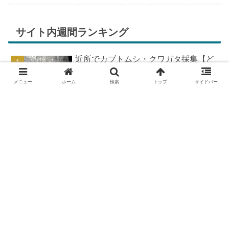
ちが膨らんできます。そして、それは2号嫁も
同じようで、夏祭りが近いづい...
サイト内週間ランキング
近所でカブトムシ・クワガタ採集【ど
こで採れる？穴場採集場所の見つけ
方！採集場所と方法やポイントの紹
メニュー
ホーム
検索
トップ
サイドバー
介】
DIYで車の板金塗装！簡易塗装ブース
の作り方
DIYで車の板金＆塗装はどこまで出来
る？【素人のやり方と実践結果】
カブトムシが集まる木【クヌギ・コナ
ラ】の見つけ方と採集スポット｜どん
ぐりの木を探せ！