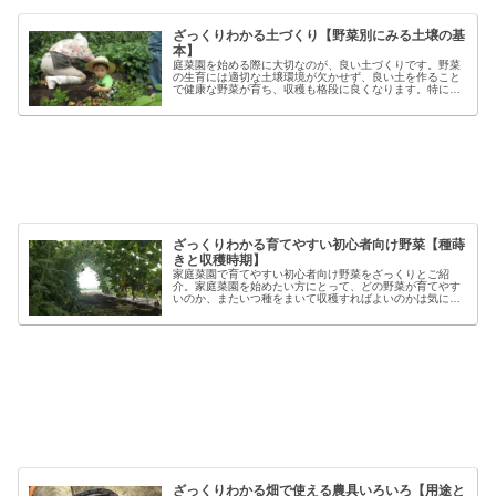
ざっくりわかる土づくり【野菜別にみる土壌の基
本】
庭菜園を始める際に大切なのが、良い土づくりです。野菜
の生育には適切な土壌環境が欠かせず、良い土を作ること
で健康な野菜が育ち、収穫も格段に良くなります。特に初
心者の方にとっては、土づくりの基本を押さえることが、
家庭菜園で失敗しないコツと言える...
ざっくりわかる育てやすい初心者向け野菜【種蒔
きと収穫時期】
家庭菜園で育てやすい初心者向け野菜をざっくりとご紹
介。家庭菜園を始めたい方にとって、どの野菜が育てやす
いのか、またいつ種をまいて収穫すればよいのかは気にな
るポイントです。野菜には品種ごとの特徴があり、同じ種
類でも「早生」「中生」「晩生」など...
ざっくりわかる畑で使える農具いろいろ【用途と