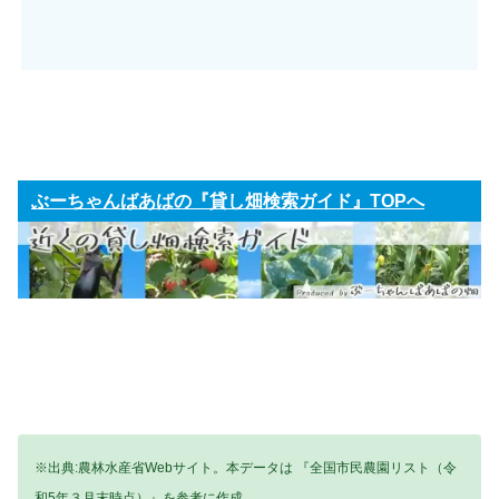
ぶーちゃんばあばの『貸し畑検索ガイド』TOPへ
※出典:農林水産省Webサイト。本データは 『全国市民農園リスト（令
和5年３月末時点）』を参考に作成