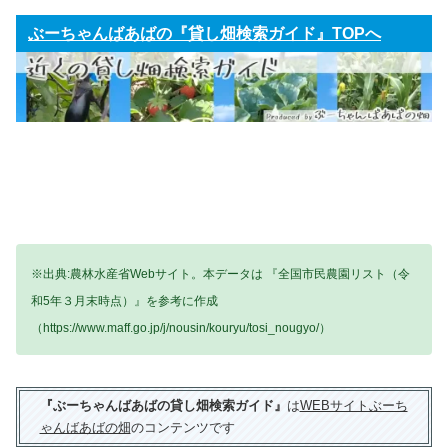
ぶーちゃんばあばの『貸し畑検索ガイド』TOPへ
※出典:農林水産省Webサイト。本データは 『全国市民農園リスト（令
和5年３月末時点）』を参考に作成
（https://www.maff.go.jp/j/nousin/kouryu/tosi_nougyo/）
『ぶーちゃんばあばの貸し畑検索ガイド』
は
WEBサイトぶーち
ゃんばあばの畑
のコンテンツです