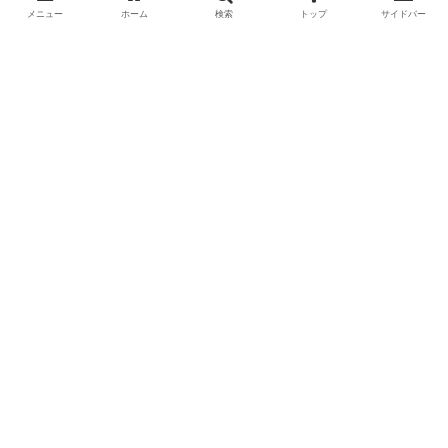
方！採集場所と方法やポイントの紹
メニュー
ホーム
検索
トップ
サイドバー
介】
DIYで車の板金塗装！簡易塗装ブース
の作り方
羽を広げたカブトムシ標本の作り方
【夏休みの宿題チャレンジ】
カブトムシが集まる木【クヌギ・コナ
ラ】の見つけ方と採集スポット｜どん
ぐりの木を探せ！
ダイロンで染色してみた話【失敗と疑
問解決＆実践のポイント】