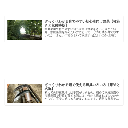
ざっくりわかる育てやすい初心者向け野菜【種蒔
きと収穫時期】
家庭菜園で育てやすい初心者向け野菜をざっくりとご紹
介。家庭菜園を始めたい方にとって、どの野菜が育てやす
いのか、またいつ種をまいて収穫すればよいのかは気にな
るポイントです。野菜には品種ごとの特徴があり、同じ種
類でも「早生」「中生」「晩生」など...
ざっくりわかる畑で使える農具いろいろ【用途と
名称】
初めての野菜栽培には不安がつきもの。初めて家庭菜園や
市民農園で野菜を育てる際には、何から揃えればよいか分
からず、不安に感じる方が多いものです。適切な農具や資
材を使うことで、作業の効率や栽培の成功率は大きく向上
しますが、種類も多く、初心者には...