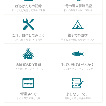
ばあばんちの記録
2号の週末養蜂日記
じーじとばあばと周辺の出来事
素人の養蜂チャレンジ記録
これ、自作してみよう
親子で外遊び
DIYで作った物、やった事
子どもと一緒に釣りやキャンプ
古民家のDIY改修
毛ばり投げませんか？
一人で離れのリノベーション
へっぽこフライフィッシング
管理ぶろぐ
よしなしごと。
サイト運営で感じた事
簡単な文章と画像の投稿