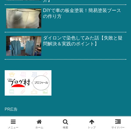
DIYで車の板金塗装！簡易塗装ブース
の作り方
ダイロンで染色してみた話【失敗と疑
問解決＆実践のポイント】
PR広告
メニュー
ホーム
検索
トップ
サイドバー