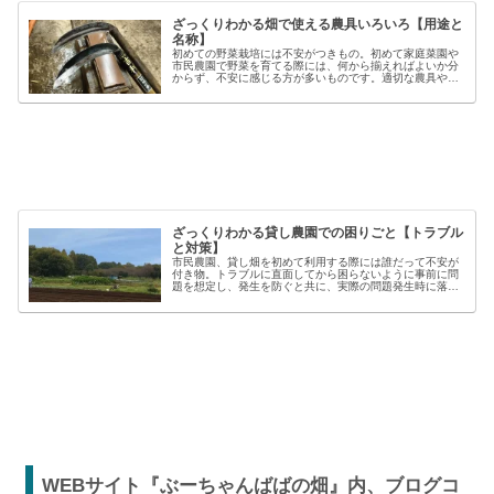
ざっくりわかる畑で使える農具いろいろ【用途と
名称】
初めての野菜栽培には不安がつきもの。初めて家庭菜園や
市民農園で野菜を育てる際には、何から揃えればよいか分
からず、不安に感じる方が多いものです。適切な農具や資
材を使うことで、作業の効率や栽培の成功率は大きく向上
しますが、種類も多く、初心者には...
ざっくりわかる貸し農園での困りごと【トラブル
と対策】
市民農園、貸し畑を初めて利用する際には誰だって不安が
付き物。トラブルに直面してから困らないように事前に問
題を想定し、発生を防ぐと共に、実際の問題発生時に落ち
着いた対応が出来るよう準備しましょう。貸し農園での
【困った】と【トラブル】困りごとト...
WEBサイト『ぶーちゃんばばの畑』内、ブログコ