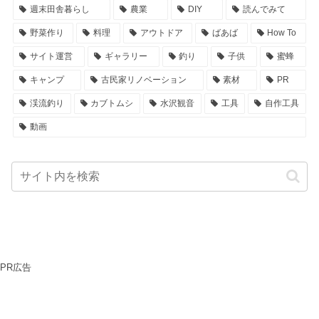
週末田舎暮らし
農業
DIY
読んでみて
野菜作り
料理
アウトドア
ばあば
How To
サイト運営
ギャラリー
釣り
子供
蜜蜂
キャンプ
古民家リノベーション
素材
PR
渓流釣り
カブトムシ
水沢観音
工具
自作工具
動画
PR広告