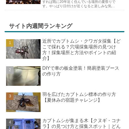
すれば既に20年近く住んでいる場所の夏祭りで
す。やっぱり日付けが近くなると楽しみな気持
ちが膨らんできます。そして、それは2号嫁も
同じようで、夏祭りが近いづい...
サイト内週間ランキング
近所でカブトムシ・クワガタ採集【ど
こで採れる？穴場採集場所の見つけ
方！採集場所と方法やポイントの紹
介】
DIYで車の板金塗装！簡易塗装ブース
の作り方
羽を広げたカブトムシ標本の作り方
【夏休みの宿題チャレンジ】
カブトムシが集まる木【クヌギ・コナ
ラ】の見つけ方と採集スポット｜どん