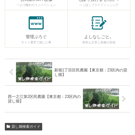
一人で離れのリノベーション
へっぽこフライフィッシング
管理ぶろぐ
よしなしごと。
サイト運営で感じた事
簡単な文章と画像の投稿
新堀1丁目区民農園【東京都：23区内の貸
し畑】
西一之江第2区民農園【東京都：23区内の
貸し畑】
貸し畑検索ガイド