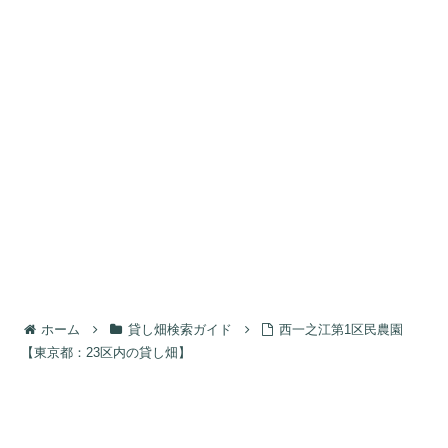
ホーム
貸し畑検索ガイド
西一之江第1区民農園
【東京都：23区内の貸し畑】