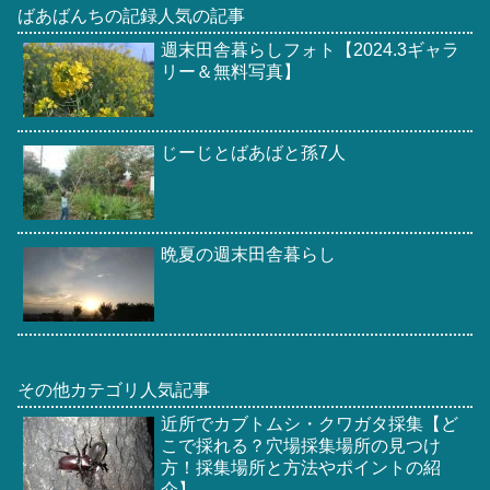
ばあばんちの記録人気の記事
週末田舎暮らしフォト【2024.3ギャラ
リー＆無料写真】
じーじとばあばと孫7人
晩夏の週末田舎暮らし
その他カテゴリ人気記事
近所でカブトムシ・クワガタ採集【ど
こで採れる？穴場採集場所の見つけ
方！採集場所と方法やポイントの紹
介】