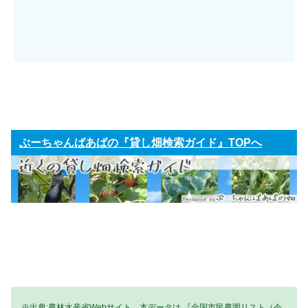
ぶーちゃんばあばの『貸し畑検索ガイド』TOPへ
※出典:農林水産省Webサイト。本データは 『全国市民農園リスト（令