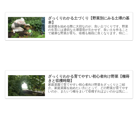
ざっくりわかる土づくり【野菜別にみる土壌の基
本】
庭菜園を始める際に大切なのが、良い土づくりです。野菜
の生育には適切な土壌環境が欠かせず、良い土を作ること
で健康な野菜が育ち、収穫も格段に良くなります。特に初
心者の方にとっては、土づくりの基本を押さえることが、
家庭菜園で失敗しないコツと言える...
ざっくりわかる育てやすい初心者向け野菜【種蒔
きと収穫時期】
家庭菜園で育てやすい初心者向け野菜をざっくりとご紹
介。家庭菜園を始めたい方にとって、どの野菜が育てやす
いのか、またいつ種をまいて収穫すればよいのかは気にな
るポイントです。野菜には品種ごとの特徴があり、同じ種
類でも「早生」「中生」「晩生」など...