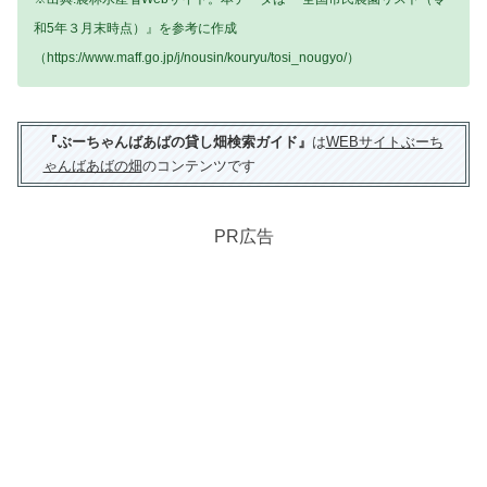
和5年３月末時点）』を参考に作成
（https://www.maff.go.jp/j/nousin/kouryu/tosi_nougyo/）
『ぶーちゃんばあばの貸し畑検索ガイド』
は
WEBサイトぶーち
ゃんばあばの畑
のコンテンツです
PR広告