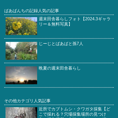
ばあばんちの記録人気の記事
週末田舎暮らしフォト【2024.3ギャラ
リー＆無料写真】
じーじとばあばと孫7人
晩夏の週末田舎暮らし
その他カテゴリ人気記事
近所でカブトムシ・クワガタ採集【ど
こで採れる？穴場採集場所の見つけ