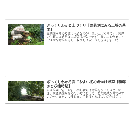
ざっくりわかる土づくり【野菜別にみる土壌の基
本】
庭菜園を始める際に大切なのが、良い土づくりです。野菜
の生育には適切な土壌環境が欠かせず、良い土を作ること
で健康な野菜が育ち、収穫も格段に良くなります。特に初
心者の方にとっては、土づくりの基本を押さえることが、
家庭菜園で失敗しないコツと言える...
ざっくりわかる育てやすい初心者向け野菜【種蒔
きと収穫時期】
家庭菜園で育てやすい初心者向け野菜をざっくりとご紹
介。家庭菜園を始めたい方にとって、どの野菜が育てやす
いのか、またいつ種をまいて収穫すればよいのかは気にな
るポイントです。野菜には品種ごとの特徴があり、同じ種
類でも「早生」「中生」「晩生」など...