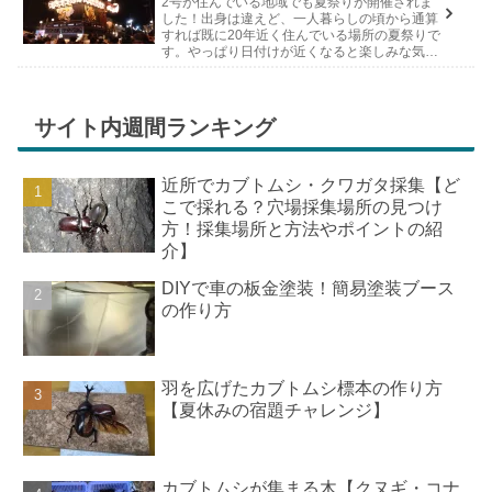
2号が住んでいる地域でも夏祭りが開催されま
した！出身は違えど、一人暮らしの頃から通算
すれば既に20年近く住んでいる場所の夏祭りで
す。やっぱり日付けが近くなると楽しみな気持
ちが膨らんできます。そして、それは2号嫁も
同じようで、夏祭りが近いづい...
サイト内週間ランキング
近所でカブトムシ・クワガタ採集【ど
こで採れる？穴場採集場所の見つけ
方！採集場所と方法やポイントの紹
介】
DIYで車の板金塗装！簡易塗装ブース
の作り方
羽を広げたカブトムシ標本の作り方
【夏休みの宿題チャレンジ】
カブトムシが集まる木【クヌギ・コナ