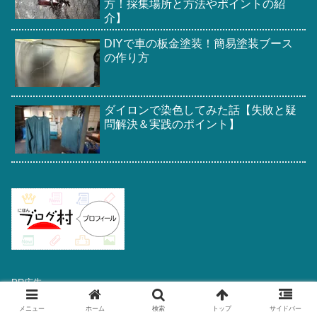
方！採集場所と方法やポイントの紹
介】
DIYで車の板金塗装！簡易塗装ブース
の作り方
ダイロンで染色してみた話【失敗と疑
問解決＆実践のポイント】
PR広告
メニュー
ホーム
検索
トップ
サイドバー