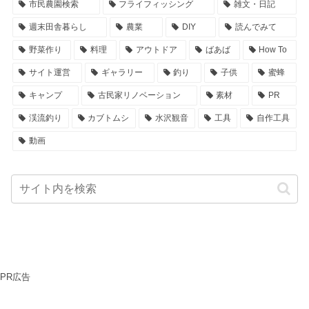
市民農園検索
フライフィッシング
雑文・日記
週末田舎暮らし
農業
DIY
読んでみて
野菜作り
料理
アウトドア
ばあば
How To
サイト運営
ギャラリー
釣り
子供
蜜蜂
キャンプ
古民家リノベーション
素材
PR
渓流釣り
カブトムシ
水沢観音
工具
自作工具
動画
PR広告