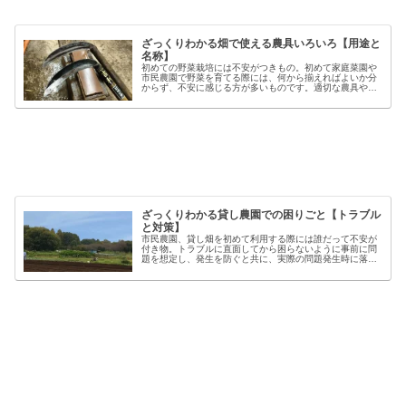
ざっくりわかる畑で使える農具いろいろ【用途と
名称】
初めての野菜栽培には不安がつきもの。初めて家庭菜園や
市民農園で野菜を育てる際には、何から揃えればよいか分
からず、不安に感じる方が多いものです。適切な農具や資
材を使うことで、作業の効率や栽培の成功率は大きく向上
しますが、種類も多く、初心者には...
ざっくりわかる貸し農園での困りごと【トラブル
と対策】
市民農園、貸し畑を初めて利用する際には誰だって不安が
付き物。トラブルに直面してから困らないように事前に問
題を想定し、発生を防ぐと共に、実際の問題発生時に落ち
着いた対応が出来るよう準備しましょう。貸し農園での
【困った】と【トラブル】困りごとト...