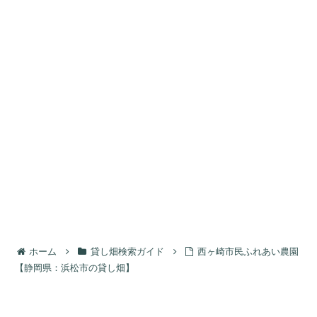
ホーム
貸し畑検索ガイド
西ヶ崎市民ふれあい農園
【静岡県：浜松市の貸し畑】