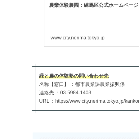
農業体験農園：練馬区公式ホームページ
www.city.nerima.tokyo.jp
緑と農の体験塾
の
問い合わせ先
名称【窓口】 ：都市農業課農業振興係
連絡先 ：03-5984-1403
URL ：https://www.city.nerima.tokyo.jp/kank