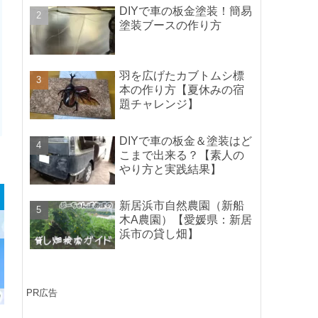
ポイントの紹介】
DIYで車の板金塗装！簡易
塗装ブースの作り方
羽を広げたカブトムシ標
本の作り方【夏休みの宿
題チャレンジ】
DIYで車の板金＆塗装はど
こまで出来る？【素人の
やり方と実践結果】
新居浜市自然農園（新船
木A農園）【愛媛県：新居
浜市の貸し畑】
PR広告