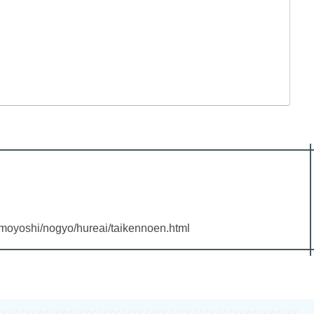
omoyoshi/nogyo/hureai/taikennoen.html