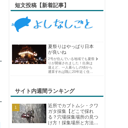
短文投稿【新着記事】
夏祭りはやっぱり日本
が良いね
2号が住んでいる地域でも夏祭
りが開催されました！出身は
違えど、一人暮らしの頃から
通算すれば既に20年近く住ん
でいる場所の夏祭りです。や
っぱり日付けが近くなると楽
しみな気持ちが膨らんできま
す。そして、それは2号嫁も同
サイト内週間ランキング
じようで、夏祭りが近いづい...
近所でカブトムシ・クワ
ガタ採集【どこで採れ
る？穴場採集場所の見つ
け方！採集場所と方法や