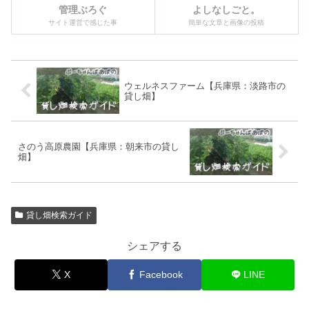
管理ぶろぐ
よしなしごと。
サイト運営で感じた事
簡単な文章と画像の投稿
ウェルネスファーム【兵庫県：淡路市の
貸し畑】
さのう高原農園【兵庫県：朝来市の貸し
畑】
貸し畑検索ガイド
シェアする
X
Facebook
LINE