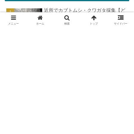
近所でカブトムシ・クワガタ採集【ど
こで採れる？穴場採集場所の見つけ
方！採集場所と方法やポイントの紹
メニュー
ホーム
検索
トップ
サイドバー
介】
DIYで車の板金塗装！簡易塗装ブース
の作り方
DIYで車の板金＆塗装はどこまで出来
る？【素人のやり方と実践結果】
羽を広げたカブトムシ標本の作り方
【夏休みの宿題チャレンジ】
カブトムシが集まる木【クヌギ・コナ
ラ】の見つけ方と採集スポット｜どん
ぐりの木を探せ！