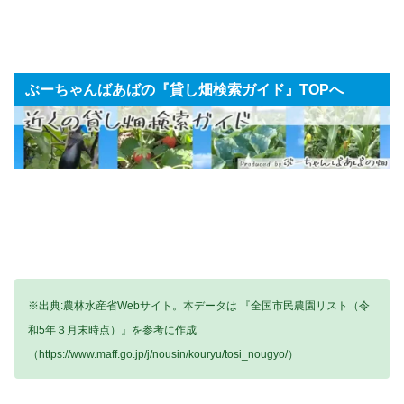
ぶーちゃんばあばの『貸し畑検索ガイド』TOPへ
※出典:農林水産省Webサイト。本データは 『全国市民農園リスト（令
和5年３月末時点）』を参考に作成
（https://www.maff.go.jp/j/nousin/kouryu/tosi_nougyo/）