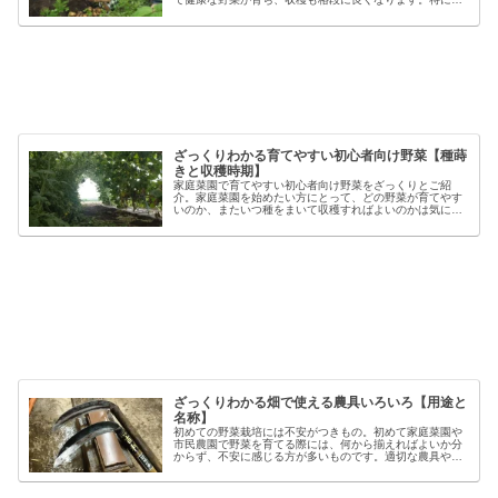
心者の方にとっては、土づくりの基本を押さえることが、
家庭菜園で失敗しないコツと言える...
ざっくりわかる育てやすい初心者向け野菜【種蒔
きと収穫時期】
家庭菜園で育てやすい初心者向け野菜をざっくりとご紹
介。家庭菜園を始めたい方にとって、どの野菜が育てやす
いのか、またいつ種をまいて収穫すればよいのかは気にな
るポイントです。野菜には品種ごとの特徴があり、同じ種
類でも「早生」「中生」「晩生」など...
ざっくりわかる畑で使える農具いろいろ【用途と
名称】
初めての野菜栽培には不安がつきもの。初めて家庭菜園や
市民農園で野菜を育てる際には、何から揃えればよいか分
からず、不安に感じる方が多いものです。適切な農具や資
材を使うことで、作業の効率や栽培の成功率は大きく向上
しますが、種類も多く、初心者には...