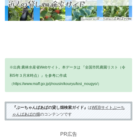
※出典:農林水産省Webサイト。本データは 『全国市民農園リスト（令
和5年３月末時点）』を参考に作成
（https://www.maff.go.jp/j/nousin/kouryu/tosi_nougyo/）
『ぶーちゃんばあばの貸し畑検索ガイド』
は
WEBサイトぶーち
ゃんばあばの畑
のコンテンツです
PR広告