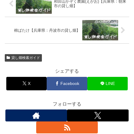
和田山かぞく農園(えがお)【兵庫県：朝来
市の貸し畑】
棉ばたけ【兵庫県：丹波市の貸し畑】
貸し畑検索ガイド
シェアする
X
Facebook
LINE
フォローする