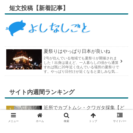
短文投稿【新着記事】
夏祭りはやっぱり日本が良いね
2号が住んでいる地域でも夏祭りが開催されま
した！出身は違えど、一人暮らしの頃から通算
すれば既に20年近く住んでいる場所の夏祭りで
す。やっぱり日付けが近くなると楽しみな気持
ちが膨らんできます。そして、それは2号嫁も
同じようで、夏祭りが近いづい...
サイト内週間ランキング
近所でカブトムシ・クワガタ採集【ど
こで採れる？穴場採集場所の見つけ
方！採集場所と方法やポイントの紹
メニュー
ホーム
検索
トップ
サイドバー
介】