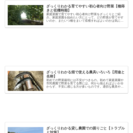
ざっくりわかる育てやすい初心者向け野菜【種蒔
きと収穫時期】
家庭菜園で育てやすい初心者向け野菜をざっくりとご紹
介。家庭菜園を始めたい方にとって、どの野菜が育てやす
いのか、またいつ種をまいて収穫すればよいのかは気にな
るポイントです。野菜には品種ごとの特徴があり、同じ種
類でも「早生」「中生」「晩生」など...
ざっくりわかる畑で使える農具いろいろ【用途と
名称】
初めての野菜栽培には不安がつきもの。初めて家庭菜園や
市民農園で野菜を育てる際には、何から揃えればよいか分
からず、不安に感じる方が多いものです。適切な農具や資
材を使うことで、作業の効率や栽培の成功率は大きく向上
しますが、種類も多く、初心者には...
ざっくりわかる貸し農園での困りごと【トラブル
と対策】