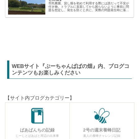
市民農園、貸し畑を初めて利用する際には誰だって不安が
付き物。トラブルに直面してから困らないように事前に問
題を想定し、発生を防ぐと共に、実際の問題発生時に落ち
着いた対応が出来るよう準備しましょう。貸し農園での
【困った】と【トラブル】困りごとト...
WEBサイト『ぶーちゃんばばの畑』内、ブログコ
ンテンツもお楽しみください
【サイト内ブログカテゴリー】
ばあばんちの記録
2号の週末養蜂日記
じーじとばあばと周辺の出来事
素人の養蜂チャレンジ記録