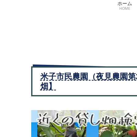
ホーム
HOME
米子市民農園（夜見農園第
畑】