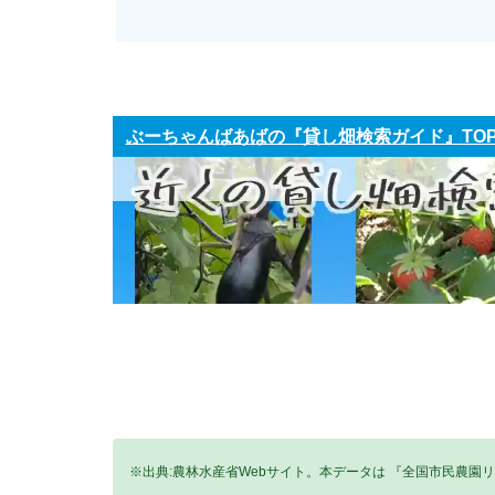
ぶーちゃんばあばの『貸し畑検索ガイド』TO
※出典:農林水産省Webサイト。本データは 『全国市民農園