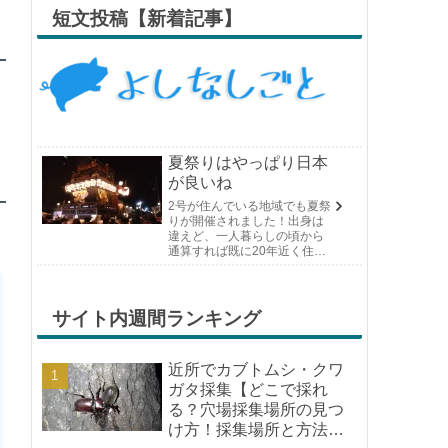
短文投稿【新着記事】
夏祭りはやっぱり日本
が良いね
2号が住んでいる地域でも夏祭
りが開催されました！出身は
違えど、一人暮らしの頃から
通算すれば既に20年近く住ん
でいる場所の夏祭りです。や
っぱり日付けが近くなると楽
しみな気持ちが膨らんできま
す。そして、それは2号嫁も同
サイト内週間ランキング
じようで、夏祭りが近いづい...
近所でカブトムシ・クワ
ガタ採集【どこで採れ
る？穴場採集場所の見つ
け方！採集場所と方法や