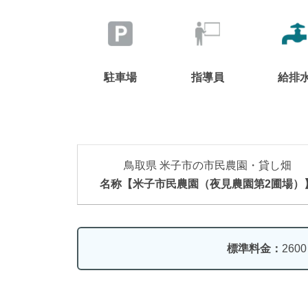
駐車場
指導員
給排
鳥取県 米子市の市民農園・貸し畑
名称【米子市民農園（夜見農園第2圃場）
標準料金：
260