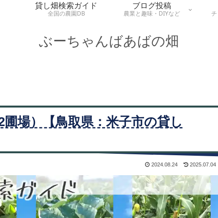
貸し畑検索ガイド
ブログ投稿
全国の農園DB
農業と趣味・DIYなど
チ
ぶーちゃんばあばの畑
2圃場）【鳥取県：米子市の貸し
2024.08.24
2025.07.04