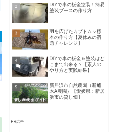
ポイントの紹介】
DIYで車の板金塗装！簡易
塗装ブースの作り方
羽を広げたカブトムシ標
本の作り方【夏休みの宿
題チャレンジ】
DIYで車の板金＆塗装はど
こまで出来る？【素人の
やり方と実践結果】
新居浜市自然農園（新船
木A農園）【愛媛県：新居
浜市の貸し畑】
PR広告