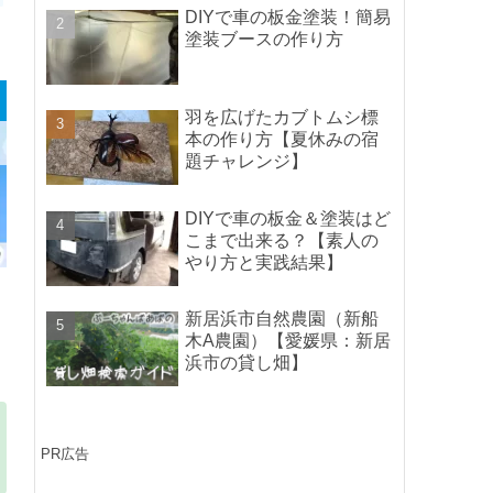
ポイントの紹介】
DIYで車の板金塗装！簡易
塗装ブースの作り方
羽を広げたカブトムシ標
本の作り方【夏休みの宿
題チャレンジ】
DIYで車の板金＆塗装はど
こまで出来る？【素人の
やり方と実践結果】
新居浜市自然農園（新船
木A農園）【愛媛県：新居
浜市の貸し畑】
PR広告