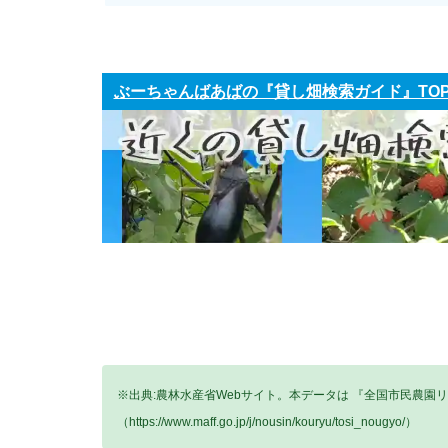
ぶーちゃんばあばの『貸し畑検索ガイド』TO
※出典:農林水産省Webサイト。本データは 『全国市民農園
（https://www.maff.go.jp/j/nousin/kouryu/tosi_nougyo/）