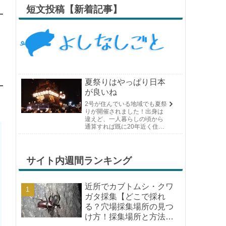
短文投稿【新着記事】
夏祭りはやっぱり日本
が良いね
2号が住んでいる地域でも夏祭
りが開催されました！出身は
違えど、一人暮らしの頃から
通算すれば既に20年近く住ん
でいる場所の夏祭りです。や
っぱり日付けが近くなると楽
しみな気持ちが膨らんできま
す。そして、それは2号嫁も同
サイト内週間ランキング
じようで、夏祭りが近いづい...
近所でカブトムシ・クワ
ガタ採集【どこで採れ
る？穴場採集場所の見つ
け方！採集場所と方法や