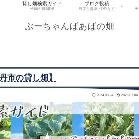
貸し畑検索ガイド
ブログ投稿
全国の農園DB
農業と趣味・DIYなど
チ
ぶーちゃんばあばの畑
伊丹市の貸し畑】
2024.08.24
2025.07.04