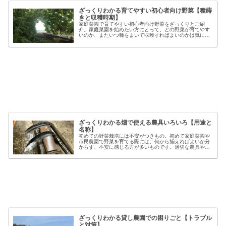
ざっくりわかる育てやすい初心者向け野菜【種蒔
きと収穫時期】
家庭菜園で育てやすい初心者向け野菜をざっくりとご紹
介。家庭菜園を始めたい方にとって、どの野菜が育てやす
いのか、またいつ種をまいて収穫すればよいのかは気にな
るポイントです。野菜には品種ごとの特徴があり、同じ種
類でも「早生」「中生」「晩生」など...
ざっくりわかる畑で使える農具いろいろ【用途と
名称】
初めての野菜栽培には不安がつきもの。初めて家庭菜園や
市民農園で野菜を育てる際には、何から揃えればよいか分
からず、不安に感じる方が多いものです。適切な農具や資
材を使うことで、作業の効率や栽培の成功率は大きく向上
しますが、種類も多く、初心者には...
ざっくりわかる貸し農園での困りごと【トラブル
と対策】