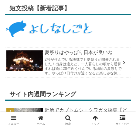
短文投稿【新着記事】
夏祭りはやっぱり日本が良いね
2号が住んでいる地域でも夏祭りが開催されま
した！出身は違えど、一人暮らしの頃から通算
すれば既に20年近く住んでいる場所の夏祭りで
す。やっぱり日付けが近くなると楽しみな気持
ちが膨らんできます。そして、それは2号嫁も
同じようで、夏祭りが近いづい...
サイト内週間ランキング
近所でカブトムシ・クワガタ採集【ど
こで採れる？穴場採集場所の見つけ
方！採集場所と方法やポイントの紹
メニュー
ホーム
検索
トップ
サイドバー
介】