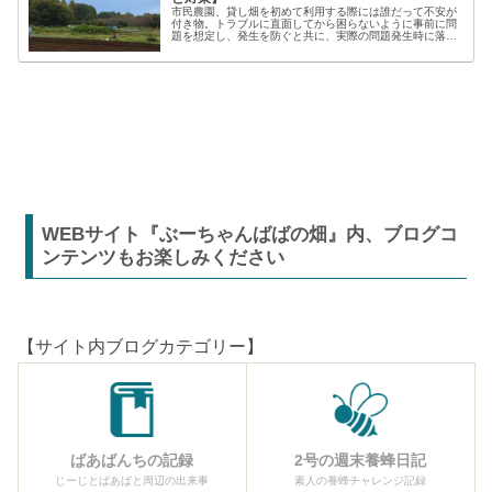
市民農園、貸し畑を初めて利用する際には誰だって不安が
付き物。トラブルに直面してから困らないように事前に問
題を想定し、発生を防ぐと共に、実際の問題発生時に落ち
着いた対応が出来るよう準備しましょう。貸し農園での
【困った】と【トラブル】困りごとト...
WEBサイト『ぶーちゃんばばの畑』内、ブログコ
ンテンツもお楽しみください
【サイト内ブログカテゴリー】
ばあばんちの記録
2号の週末養蜂日記
じーじとばあばと周辺の出来事
素人の養蜂チャレンジ記録