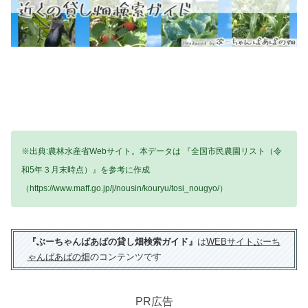
※出典:農林水産省Webサイト。本データは 『全国市民農園リスト（令
和5年３月末時点）』を参考に作成
（https://www.maff.go.jp/j/nousin/kouryu/tosi_nougyo/）
『ぶーちゃんばあばの貸し畑検索ガイド』
は
WEBサイトぶーち
ゃんばあばの畑
のコンテンツです
PR広告