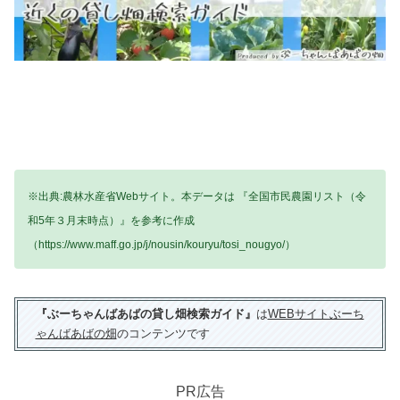
※出典:農林水産省Webサイト。本データは 『全国市民農園リスト（令
和5年３月末時点）』を参考に作成
（https://www.maff.go.jp/j/nousin/kouryu/tosi_nougyo/）
『ぶーちゃんばあばの貸し畑検索ガイド』
は
WEBサイトぶーち
ゃんばあばの畑
のコンテンツです
PR広告