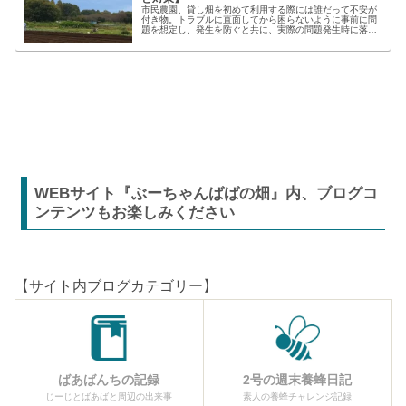
市民農園、貸し畑を初めて利用する際には誰だって不安が
付き物。トラブルに直面してから困らないように事前に問
題を想定し、発生を防ぐと共に、実際の問題発生時に落ち
着いた対応が出来るよう準備しましょう。貸し農園での
【困った】と【トラブル】困りごとト...
WEBサイト『ぶーちゃんばばの畑』内、ブログコ
ンテンツもお楽しみください
【サイト内ブログカテゴリー】
ばあばんちの記録
2号の週末養蜂日記
じーじとばあばと周辺の出来事
素人の養蜂チャレンジ記録