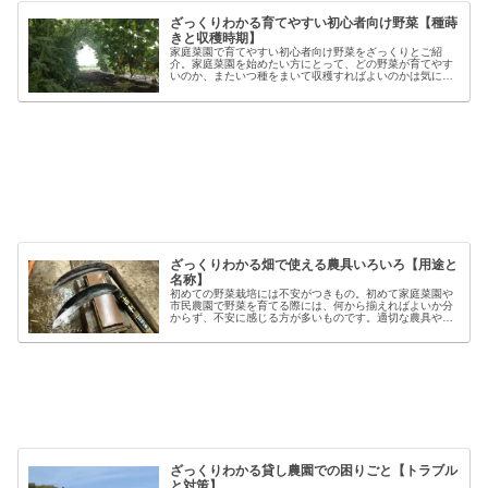
ざっくりわかる育てやすい初心者向け野菜【種蒔
きと収穫時期】
家庭菜園で育てやすい初心者向け野菜をざっくりとご紹
介。家庭菜園を始めたい方にとって、どの野菜が育てやす
いのか、またいつ種をまいて収穫すればよいのかは気にな
るポイントです。野菜には品種ごとの特徴があり、同じ種
類でも「早生」「中生」「晩生」など...
ざっくりわかる畑で使える農具いろいろ【用途と
名称】
初めての野菜栽培には不安がつきもの。初めて家庭菜園や
市民農園で野菜を育てる際には、何から揃えればよいか分
からず、不安に感じる方が多いものです。適切な農具や資
材を使うことで、作業の効率や栽培の成功率は大きく向上
しますが、種類も多く、初心者には...
ざっくりわかる貸し農園での困りごと【トラブル
と対策】