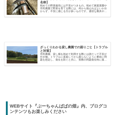
名称】
初めての野菜栽培には不安がつきもの。初めて家庭菜園や
市民農園で野菜を育てる際には、何から揃えればよいか分
からず、不安に感じる方が多いものです。適切な農具や資
材を使うことで、作業の効率や栽培の成功率は大きく向上
しますが、種類も多く、初心者には...
ざっくりわかる貸し農園での困りごと【トラブル
と対策】
市民農園、貸し畑を初めて利用する際には誰だって不安が
付き物。トラブルに直面してから困らないように事前に問
題を想定し、発生を防ぐと共に、実際の問題発生時に落ち
着いた対応が出来るよう準備しましょう。貸し農園での
【困った】と【トラブル】困りごとト...
WEBサイト『ぶーちゃんばばの畑』内、ブログコ
ンテンツもお楽しみください