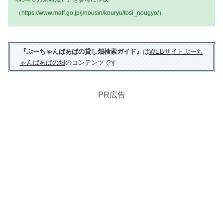
（https://www.maff.go.jp/j/nousin/kouryu/tosi_nougyo/）
『ぶーちゃんばあばの貸し畑検索ガイド』
は
WEBサイトぶーち
ゃんばあばの畑
のコンテンツです
PR広告