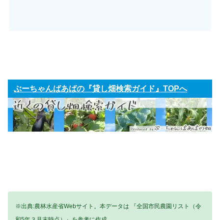
ぶーちゃんばあばの『貸し畑検索ガイド』TOPへ
※出典:農林水産省Webサイト。本データは 『全国市民農園リスト（令
和5年３月末時点）』を参考に作成