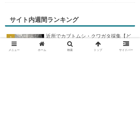
ちが膨らんできます。そして、それは2号嫁も
同じようで、夏祭りが近いづい...
サイト内週間ランキング
近所でカブトムシ・クワガタ採集【ど
こで採れる？穴場採集場所の見つけ
方！採集場所と方法やポイントの紹
メニュー
ホーム
検索
トップ
サイドバー
介】
DIYで車の板金塗装！簡易塗装ブース
の作り方
DIYで車の板金＆塗装はどこまで出来
る？【素人のやり方と実践結果】
羽を広げたカブトムシ標本の作り方
【夏休みの宿題チャレンジ】