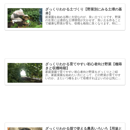
ざっくりわかる土づくり【野菜別にみる土壌の基
本】
庭菜園を始める際に大切なのが、良い土づくりです。野菜
の生育には適切な土壌環境が欠かせず、良い土を作ること
で健康な野菜が育ち、収穫も格段に良くなります。特に初
心者の方にとっては、土づくりの基本を押さえることが、
家庭菜園で失敗しないコツと言える...
ざっくりわかる育てやすい初心者向け野菜【種蒔
きと収穫時期】
家庭菜園で育てやすい初心者向け野菜をざっくりとご紹
介。家庭菜園を始めたい方にとって、どの野菜が育てやす
いのか、またいつ種をまいて収穫すればよいのかは気にな
るポイントです。野菜には品種ごとの特徴があり、同じ種
類でも「早生」「中生」「晩生」など...
ざっくりわかる畑で使える農具いろいろ【用途と