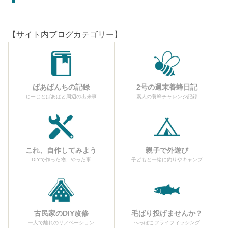
【サイト内ブログカテゴリー】
ばあばんちの記録
2号の週末養蜂日記
じーじとばあばと周辺の出来事
素人の養蜂チャレンジ記録
これ、自作してみよう
親子で外遊び
DIYで作った物、やった事
子どもと一緒に釣りやキャンプ
古民家のDIY改修
毛ばり投げませんか？
一人で離れのリノベーション
へっぽこフライフィッシング