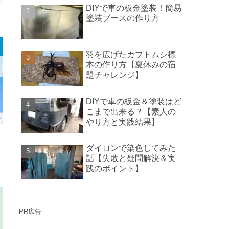
ポイントの紹介】
DIYで車の板金塗装！簡易
塗装ブースの作り方
羽を広げたカブトムシ標
本の作り方【夏休みの宿
題チャレンジ】
DIYで車の板金＆塗装はど
こまで出来る？【素人の
やり方と実践結果】
ダイロンで染色してみた
話【失敗と疑問解決＆実
践のポイント】
PR広告