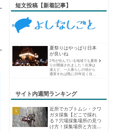
短文投稿【新着記事】
夏祭りはやっぱり日本
が良いね
2号が住んでいる地域でも夏祭
りが開催されました！出身は
違えど、一人暮らしの頃から
通算すれば既に20年近く住ん
でいる場所の夏祭りです。や
っぱり日付けが近くなると楽
しみな気持ちが膨らんできま
す。そして、それは2号嫁も同
サイト内週間ランキング
じようで、夏祭りが近いづい...
近所でカブトムシ・クワ
ガタ採集【どこで採れ
る？穴場採集場所の見つ
け方！採集場所と方法や