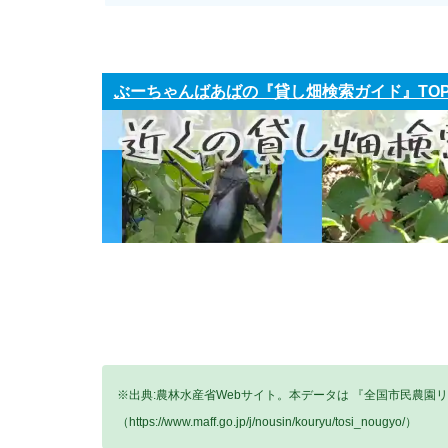
ぶーちゃんばあばの『貸し畑検索ガイド』TO
※出典:農林水産省Webサイト。本データは 『全国市民農園
（https://www.maff.go.jp/j/nousin/kouryu/tosi_nougyo/）