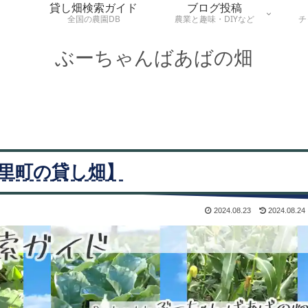
貸し畑検索ガイド
ブログ投稿
全国の農園DB
農業と趣味・DIYなど
チ
ぶーちゃんばあばの畑
里町の貸し畑】
2024.08.23
2024.08.24