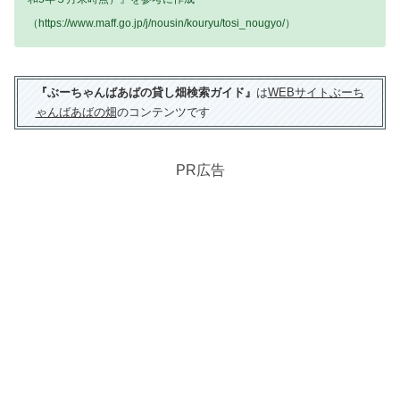
（https://www.maff.go.jp/j/nousin/kouryu/tosi_nougyo/）
『ぶーちゃんばあばの貸し畑検索ガイド』
は
WEBサイトぶーち
ゃんばあばの畑
のコンテンツです
PR広告