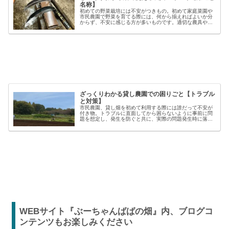
名称】
初めての野菜栽培には不安がつきもの。初めて家庭菜園や
市民農園で野菜を育てる際には、何から揃えればよいか分
からず、不安に感じる方が多いものです。適切な農具や資
材を使うことで、作業の効率や栽培の成功率は大きく向上
しますが、種類も多く、初心者には...
ざっくりわかる貸し農園での困りごと【トラブル
と対策】
市民農園、貸し畑を初めて利用する際には誰だって不安が
付き物。トラブルに直面してから困らないように事前に問
題を想定し、発生を防ぐと共に、実際の問題発生時に落ち
着いた対応が出来るよう準備しましょう。貸し農園での
【困った】と【トラブル】困りごとト...
WEBサイト『ぶーちゃんばばの畑』内、ブログコ
ンテンツもお楽しみください