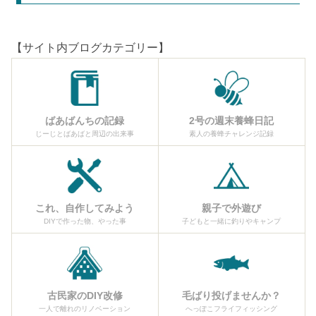
【サイト内ブログカテゴリー】
ばあばんちの記録
2号の週末養蜂日記
じーじとばあばと周辺の出来事
素人の養蜂チャレンジ記録
これ、自作してみよう
親子で外遊び
DIYで作った物、やった事
子どもと一緒に釣りやキャンプ
古民家のDIY改修
毛ばり投げませんか？
一人で離れのリノベーション
へっぽこフライフィッシング