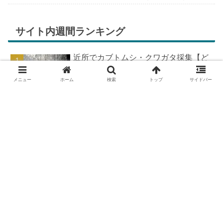
ちが膨らんできます。そして、それは2号嫁も
同じようで、夏祭りが近いづい...
サイト内週間ランキング
近所でカブトムシ・クワガタ採集【ど
こで採れる？穴場採集場所の見つけ
方！採集場所と方法やポイントの紹
メニュー
ホーム
検索
トップ
サイドバー
介】
DIYで車の板金塗装！簡易塗装ブース
の作り方
羽を広げたカブトムシ標本の作り方
【夏休みの宿題チャレンジ】
カブトムシが集まる木【クヌギ・コナ
ラ】の見つけ方と採集スポット｜どん
ぐりの木を探せ！