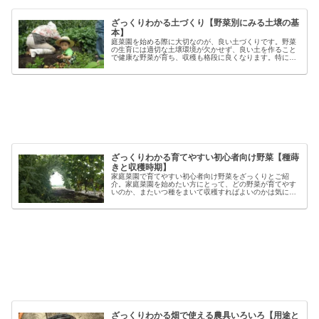
ざっくりわかる土づくり【野菜別にみる土壌の基
本】
庭菜園を始める際に大切なのが、良い土づくりです。野菜
の生育には適切な土壌環境が欠かせず、良い土を作ること
で健康な野菜が育ち、収穫も格段に良くなります。特に初
心者の方にとっては、土づくりの基本を押さえることが、
家庭菜園で失敗しないコツと言える...
ざっくりわかる育てやすい初心者向け野菜【種蒔
きと収穫時期】
家庭菜園で育てやすい初心者向け野菜をざっくりとご紹
介。家庭菜園を始めたい方にとって、どの野菜が育てやす
いのか、またいつ種をまいて収穫すればよいのかは気にな
るポイントです。野菜には品種ごとの特徴があり、同じ種
類でも「早生」「中生」「晩生」など...
ざっくりわかる畑で使える農具いろいろ【用途と