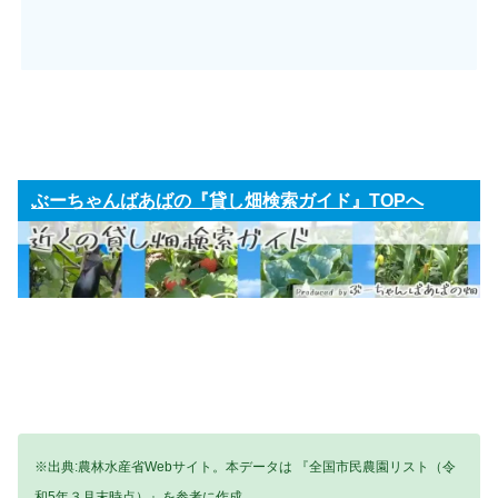
ぶーちゃんばあばの『貸し畑検索ガイド』TOPへ
※出典:農林水産省Webサイト。本データは 『全国市民農園リスト（令
和5年３月末時点）』を参考に作成