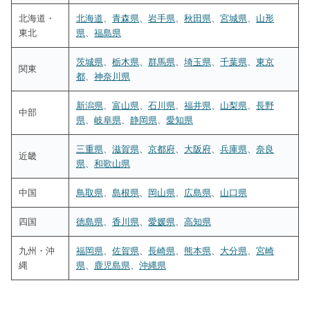
北海道・
北海道
、
青森県
、
岩手県
、
秋田県
、
宮城県
、
山形
東北
県
、
福島県
茨城県
、
栃木県
、
群馬県
、
埼玉県
、
千葉県
、
東京
関東
都
、
神奈川県
新潟県
、
富山県
、
石川県
、
福井県
、
山梨県
、
長野
中部
県
、
岐阜県
、
静岡県
、
愛知県
三重県
、
滋賀県
、
京都府
、
大阪府
、
兵庫県
、
奈良
近畿
県
、
和歌山県
中国
鳥取県
、
島根県
、
岡山県
、
広島県
、
山口県
四国
徳島県
、
香川県
、
愛媛県
、
高知県
九州・沖
福岡県
、
佐賀県
、
長崎県
、
熊本県
、
大分県
、
宮崎
縄
県
、
鹿児島県
、
沖縄県