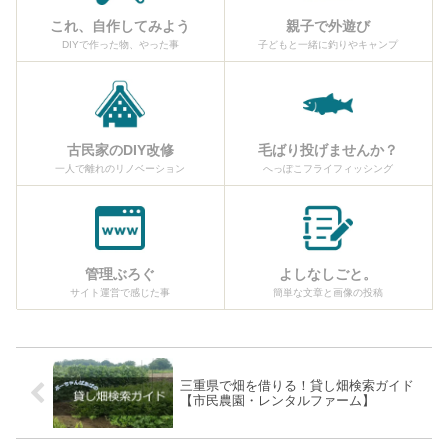
これ、自作してみよう
親子で外遊び
DIYで作った物、やった事
子どもと一緒に釣りやキャンプ
古民家のDIY改修
毛ばり投げませんか？
一人で離れのリノベーション
へっぽこフライフィッシング
管理ぶろぐ
よしなしごと。
サイト運営で感じた事
簡単な文章と画像の投稿
三重県で畑を借りる！貸し畑検索ガイド
【市民農園・レンタルファーム】