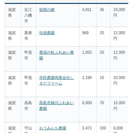
滋賀
近江
皆耕の郷
4,811
36
24,000
県
八幡
円
市
滋賀
栗東
坊袋農園
969
20
12,000
県
市
円
滋賀
甲賀
鹿深の杜ふれあい農
1,832
20
12,000
県
市
園
円
滋賀
甲賀
市民農園有限会社し
2,190
10
10,000
県
市
まだファーム
円
滋賀
高島
高島市鵜川ふれあい
6,000
70
15,000
県
市
農園
円
滋賀
守山
おうみんち農園
2,471
100
6,000