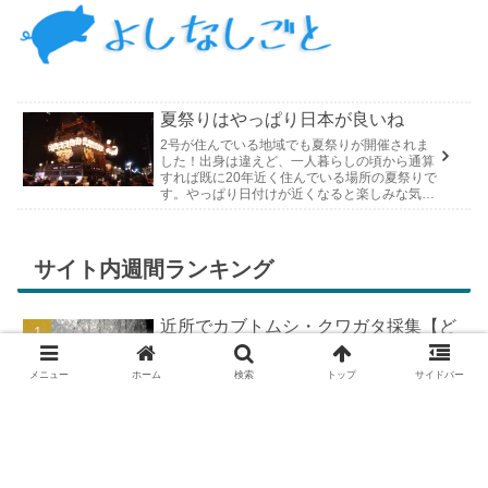
夏祭りはやっぱり日本が良いね
2号が住んでいる地域でも夏祭りが開催されま
した！出身は違えど、一人暮らしの頃から通算
すれば既に20年近く住んでいる場所の夏祭りで
す。やっぱり日付けが近くなると楽しみな気持
ちが膨らんできます。そして、それは2号嫁も
同じようで、夏祭りが近いづい...
サイト内週間ランキング
近所でカブトムシ・クワガタ採集【ど
こで採れる？穴場採集場所の見つけ
方！採集場所と方法やポイントの紹
メニュー
ホーム
検索
トップ
サイドバー
介】
DIYで車の板金塗装！簡易塗装ブース
の作り方