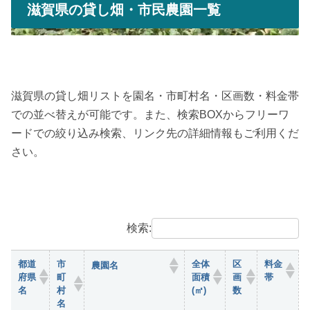
滋賀県の貸し畑・市民農園一覧
滋賀県の貸し畑リストを園名・市町村名・区画数・料金帯
での並べ替えが可能です。また、検索BOXからフリーワ
ードでの絞り込み検索、リンク先の詳細情報もご利用くだ
さい。
検索:
都道
市
全体
区
料金
農園名
府県
町
面積
画
帯
名
村
(㎡)
数
名