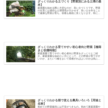
ざっくりわかる土づくり【野菜別にみる土壌の基
本】
庭菜園を始める際に大切なのが、良い土づくりです。野菜
の生育には適切な土壌環境が欠かせず、良い土を作ること
で健康な野菜が育ち、収穫も格段に良くなります。特に初
心者の方にとっては、土づくりの基本を押さえることが、
家庭菜園で失敗しないコツと言える...
ざっくりわかる育てやすい初心者向け野菜【種蒔
きと収穫時期】
家庭菜園で育てやすい初心者向け野菜をざっくりとご紹
介。家庭菜園を始めたい方にとって、どの野菜が育てやす
いのか、またいつ種をまいて収穫すればよいのかは気にな
るポイントです。野菜には品種ごとの特徴があり、同じ種
類でも「早生」「中生」「晩生」など...
ざっくりわかる畑で使える農具いろいろ【用途と
名称】
初めての野菜栽培には不安がつきもの。初めて家庭菜園や