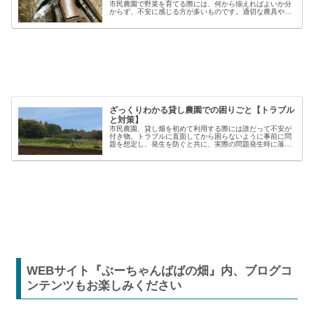
市民農園で野菜を育てる際には、何から揃えればよいか分
からず、不安に感じる方が多いものです。適切な農具や資
材を使うことで、作業の効率や栽培の成功率は大きく向上
しますが、種類も多く、初心者には...
ざっくりわかる貸し農園での困りごと【トラブル
と対策】
市民農園、貸し畑を初めて利用する際には誰だって不安が
付き物。トラブルに直面してから困らないように事前に問
題を想定し、発生を防ぐと共に、実際の問題発生時に落ち
着いた対応が出来るよう準備しましょう。貸し農園での
【困った】と【トラブル】困りごとト...
WEBサイト『ぶーちゃんばばの畑』内、ブログコ
ンテンツもお楽しみください