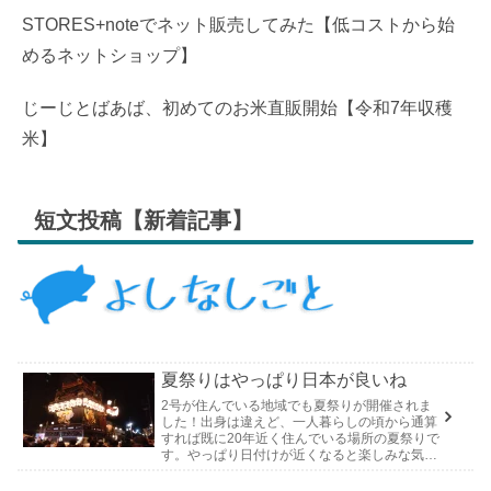
STORES+noteでネット販売してみた【低コストから始
めるネットショップ】
じーじとばあば、初めてのお米直販開始【令和7年収穫
米】
短文投稿【新着記事】
夏祭りはやっぱり日本が良いね
2号が住んでいる地域でも夏祭りが開催されま
した！出身は違えど、一人暮らしの頃から通算
すれば既に20年近く住んでいる場所の夏祭りで
す。やっぱり日付けが近くなると楽しみな気持
ちが膨らんできます。そして、それは2号嫁も
同じようで、夏祭りが近いづい...