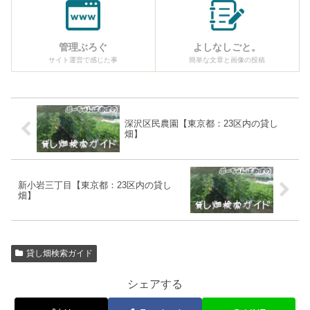
管理ぶろぐ
よしなしごと。
サイト運営で感じた事
簡単な文章と画像の投稿
深沢区民農園【東京都：23区内の貸し
畑】
新小岩三丁目【東京都：23区内の貸し
畑】
貸し畑検索ガイド
シェアする