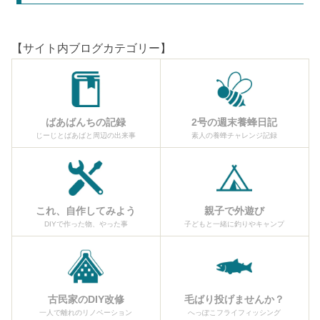
【サイト内ブログカテゴリー】
ばあばんちの記録
2号の週末養蜂日記
じーじとばあばと周辺の出来事
素人の養蜂チャレンジ記録
これ、自作してみよう
親子で外遊び
DIYで作った物、やった事
子どもと一緒に釣りやキャンプ
古民家のDIY改修
毛ばり投げませんか？
一人で離れのリノベーション
へっぽこフライフィッシング