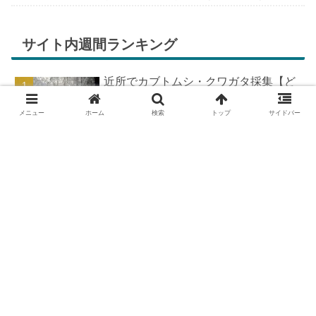
ちが膨らんできます。そして、それは2号嫁も
同じようで、夏祭りが近いづい...
サイト内週間ランキング
近所でカブトムシ・クワガタ採集【ど
こで採れる？穴場採集場所の見つけ
方！採集場所と方法やポイントの紹
メニュー
ホーム
検索
トップ
サイドバー
介】
DIYで車の板金塗装！簡易塗装ブース
の作り方
DIYで車の板金＆塗装はどこまで出来
る？【素人のやり方と実践結果】
カブトムシが集まる木【クヌギ・コナ
ラ】の見つけ方と採集スポット｜どん
ぐりの木を探せ！