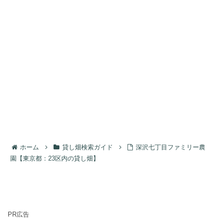
ホーム
貸し畑検索ガイド
深沢七丁目ファミリー農
園【東京都：23区内の貸し畑】
PR広告