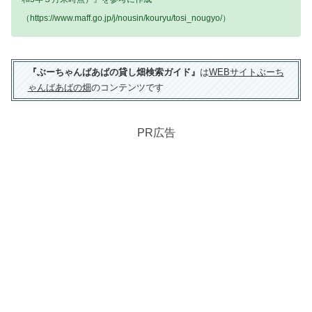
（https://www.maff.go.jp/j/nousin/kouryu/tosi_nougyo/）
『ぶーちゃんばあばの貸し畑検索ガイド』
は
WEBサイトぶーち
ゃんばあばの畑
のコンテンツです
PR広告