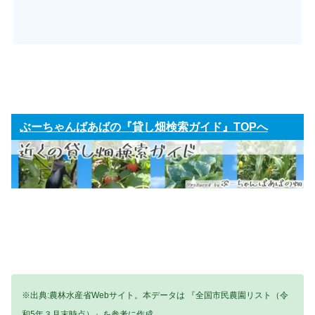
ぶーちゃんばあばの『貸し畑検索ガイド』TOPへ
※出典:農林水産省Webサイト。本データは 『全国市民農園リスト（令
和5年３月末時点）』を参考に作成