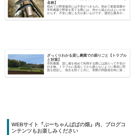
名称】
初めての野菜栽培には不安がつきもの。初めて家庭菜園や
市民農園で野菜を育てる際には、何から揃えればよいか分
からず、不安に感じる方が多いものです。適切な農具や資
材を使うことで、作業の効率や栽培の成功率は大きく向上
しますが、種類も多く、初心者には...
ざっくりわかる貸し農園での困りごと【トラブル
と対策】
市民農園、貸し畑を初めて利用する際には誰だって不安が
付き物。トラブルに直面してから困らないように事前に問
題を想定し、発生を防ぐと共に、実際の問題発生時に落ち
着いた対応が出来るよう準備しましょう。貸し農園での
【困った】と【トラブル】困りごとト...
WEBサイト『ぶーちゃんばばの畑』内、ブログコ
ンテンツもお楽しみください