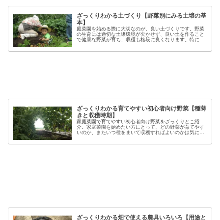
ざっくりわかる土づくり【野菜別にみる土壌の基
本】
庭菜園を始める際に大切なのが、良い土づくりです。野菜
の生育には適切な土壌環境が欠かせず、良い土を作ること
で健康な野菜が育ち、収穫も格段に良くなります。特に初
心者の方にとっては、土づくりの基本を押さえることが、
家庭菜園で失敗しないコツと言える...
ざっくりわかる育てやすい初心者向け野菜【種蒔
きと収穫時期】
家庭菜園で育てやすい初心者向け野菜をざっくりとご紹
介。家庭菜園を始めたい方にとって、どの野菜が育てやす
いのか、またいつ種をまいて収穫すればよいのかは気にな
るポイントです。野菜には品種ごとの特徴があり、同じ種
類でも「早生」「中生」「晩生」など...
ざっくりわかる畑で使える農具いろいろ【用途と